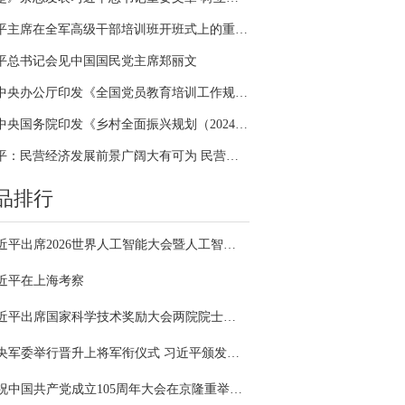
习近平主席在全军高级干部培训班开班式上的重要讲话引领全军开展思想整风、深化政治整训
平总书记会见中国国民党主席郑丽文
中共中央办公厅印发《全国党员教育培训工作规划（2024－2028年）》
中共中央国务院印发《乡村全面振兴规划（2024—2027年）》
习近平：民营经济发展前景广阔大有可为 民营企业和民营企业家大显身手正当其时
品排行
习近平出席2026世界人工智能大会暨人工智能全球治理高级别会议开幕式并发表主旨讲话
近平在上海考察
习近平出席国家科学技术奖励大会两院院士大会中国科协第十一次全国代表大会并发表重要讲话
中央军委举行晋升上将军衔仪式 习近平颁发命令状并向晋衔的军官表示祝贺
庆祝中国共产党成立105周年大会在京隆重举行 习近平发表重要讲话