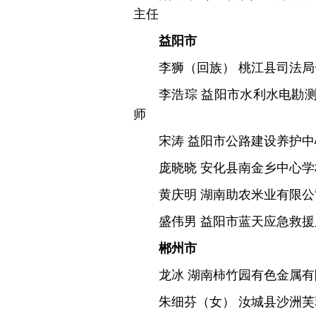
主任
益阳市
李狮（回族） 桃江县司法
李浩琮 益阳市水利水电勘
师
宋涛 益阳市公路建设养护
庞晓晓 安化县南金乡中心
黄庆明 湖南助农米业有限
盛伟男 益阳市蓝天应急救
郴州市
龙冰 湖南柿竹园有色金属
朱细芬（女） 汝城县沙洲