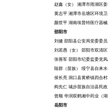
赵鑫（女） 湘潭市雨湖区
黄志平 湘潭市岳塘区环境
颜世平 湖南埃普特医疗器
邵阳市
刘健 邵阳县公安局党委委
刘若愚（女） 邵阳市双清
张善军 邵阳市纪委监委党
陆群（苗族） 绥宁县自来
侯长亮 洞口县黄桥镇四合村
阎先仁 城步苗族自治县民
曾顺 华润双鹤湘中药业（
岳阳市