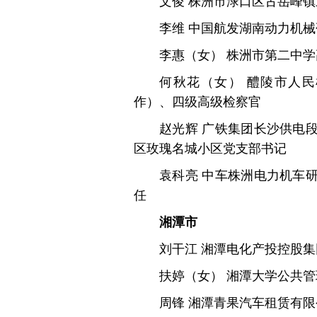
文俊 株洲市渌口区古岳峰
李维 中国航发湖南动力机
李惠（女） 株洲市第二中
何秋花（女） 醴陵市人
作）、四级高级检察官
赵光辉 广铁集团长沙供电
区玫瑰名城小区党支部书记
袁科亮 中车株洲电力机车
任
湘潭市
刘干江 湘潭电化产投控股
扶婷（女） 湘潭大学公共
周锋 湘潭青果汽车租赁有