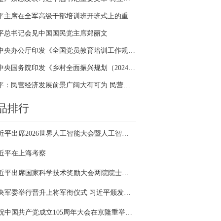
习近平主席在全军高级干部培训班开班式上的重要讲话引领全军开展思想整风、深化政治整训
平总书记会见中国国民党主席郑丽文
中共中央办公厅印发《全国党员教育培训工作规划（2024－2028年）》
中共中央国务院印发《乡村全面振兴规划（2024—2027年）》
习近平：民营经济发展前景广阔大有可为 民营企业和民营企业家大显身手正当其时
品排行
习近平出席2026世界人工智能大会暨人工智能全球治理高级别会议开幕式并发表主旨讲话
近平在上海考察
习近平出席国家科学技术奖励大会两院院士大会中国科协第十一次全国代表大会并发表重要讲话
中央军委举行晋升上将军衔仪式 习近平颁发命令状并向晋衔的军官表示祝贺
庆祝中国共产党成立105周年大会在京隆重举行 习近平发表重要讲话