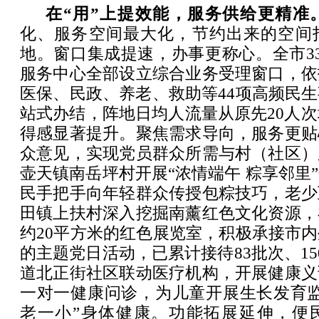
在“用”上提效能，服务供给更精准
化、服务空间最大化，节约出来的空间
地。窗口集成提速，办事更称心。全市3
服务中心全部设立综合业务受理窗口，依
医保、民政、养老、救助等44项高频民
站式办结，阵地日均人流量从原先20人次
得感显著提升。聚焦需求导向，服务更贴
众意见，实现党员群众所需与村（社区）
壶天镇南岳坪村开展“浓情端午 粽享邻里
民手把手向年轻群众传授包粽技巧，老少
田镇上扶村深入挖掘南薰红色文化资源，
约20平方米的红色展览室，积极承接市
的主题党日活动，已累计接待83批次、15
道北正街社区联动医疗机构，开展健康义
一对一健康问诊，为儿童开展生长发育监
老一小”身体健康。功能拓展延伸，便