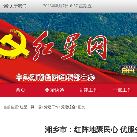
关于我们
2026年8月7日 6:57 星期五
首页
要闻快递
党建工作
干部工作
当前位置:
红星一网一云
>
党建工作
>
党建综合
>
正文
湘乡市：红阵地聚民心 优服