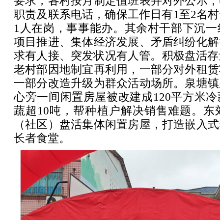
要求，各村按月制定值班表并对外公示，
职责及联系电话，确保工作日有1至2名
1人在岗，事事能办。其余村干部下沉一
项目推进、集体经济发展、矛盾纠纷化解
求有人接、突发状况有人管。积极盘活存
老村部因地制宜再利用，一部分对外租赁
一部分改造升级为群众活动场所。泉塘镇
心旁一间闲置房屋被改建成120平方米
蔬超10吨，帮种植户解决销售难题。东
（社区）盘活集体闲置房屋，打造嵌入式
长者食堂。