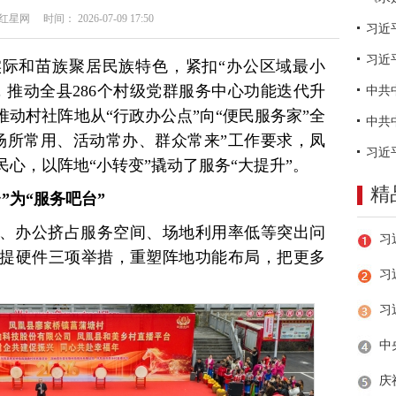
网 时间： 2026-07-09 17:50
习近
际和苗族聚居民族特色，紧扣“办公区域最小
，推动全县286个村级党群服务中心功能迭代升
动村社阵地从“行政办公点”向“便民服务家”全
场所常用、活动常办、群众常来”工作要求，凤
心，以阵地“小转变”撬动了服务“大提升”。
精
”为“服务吧台”
、办公挤占服务空间、场地利用率低等突出问
提硬件三项举措，重塑阵地功能布局，把更多
习