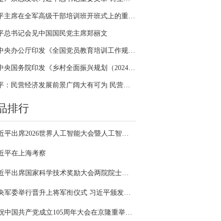
习近平主席在全军高级干部培训班开班式上的重要讲话引领全军开展思想整风、深化政治整训
平总书记会见中国国民党主席郑丽文
中共中央办公厅印发《全国党员教育培训工作规划（2024－2028年）》
中共中央国务院印发《乡村全面振兴规划（2024—2027年）》
习近平：民营经济发展前景广阔大有可为 民营企业和民营企业家大显身手正当其时
品排行
习近平出席2026世界人工智能大会暨人工智能全球治理高级别会议开幕式并发表主旨讲话
近平在上海考察
习近平出席国家科学技术奖励大会两院院士大会中国科协第十一次全国代表大会并发表重要讲话
中央军委举行晋升上将军衔仪式 习近平颁发命令状并向晋衔的军官表示祝贺
庆祝中国共产党成立105周年大会在京隆重举行 习近平发表重要讲话