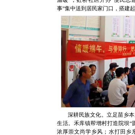
温暖”；虹桥社区开办“便民志
事”集中送到居民家门口，搭建起
深耕民族文化。立足苗乡本
生活。禾库镇帮增村打造院坝“
浓厚崇文尚学乡风；水打田乡东