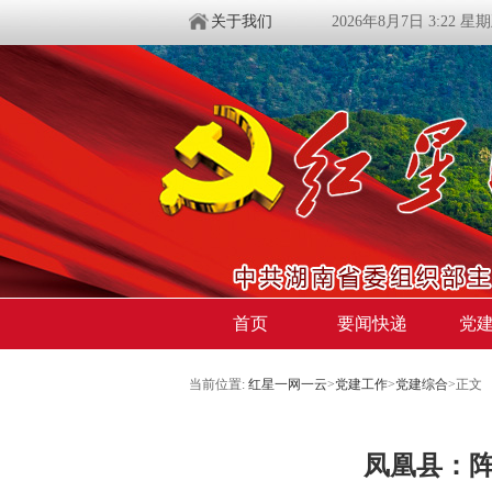
关于我们
2026年8月7日 3:22 星
首页
要闻快递
党
当前位置:
红星一网一云
>
党建工作
>
党建综合
>
正文
凤凰县：阵