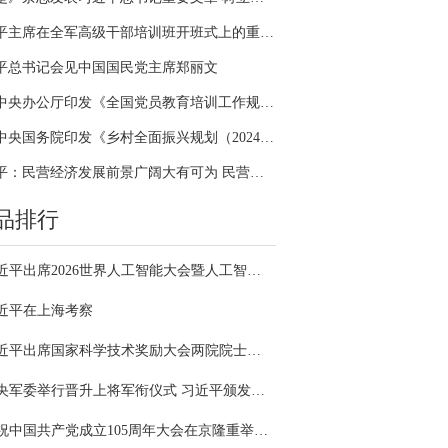
习近平主席在全军高级干部培训班开班式上的重要讲话引领全军开展思想整风、深化政治整训
平总书记会见中国国民党主席郑丽文
中共中央办公厅印发《全国党员教育培训工作规划（2024－2028年）》
中共中央国务院印发《乡村全面振兴规划（2024—2027年）》
习近平：民营经济发展前景广阔大有可为 民营企业和民营企业家大显身手正当其时
品排行
习近平出席2026世界人工智能大会暨人工智能全球治理高级别会议开幕式并发表主旨讲话
近平在上海考察
习近平出席国家科学技术奖励大会两院院士大会中国科协第十一次全国代表大会并发表重要讲话
中央军委举行晋升上将军衔仪式 习近平颁发命令状并向晋衔的军官表示祝贺
庆祝中国共产党成立105周年大会在京隆重举行 习近平发表重要讲话