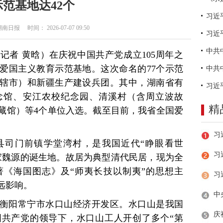
示范基地达42个
日报 时间： 2026-07-07 09:50
习近
记者 黄晗）在庆祝中国共产党成立105周年之
爱国主义教育示范基地。这次命名的77个示范
直辖市）和新疆生产建设兵团。其中，湖南省有
念馆、安江农校纪念园、清溪村（含周立波故
精
藏馆）等4个单位入选。截至目前，我省全国爱
。
县司门前镇学堂湾村，是我国近代“睁眼看世
习
家魏源的诞生地。故居为典型清代民居，现为全
《海国图志》及“师夷长技以制夷”的思想主
远影响。
衡阳常宁市水口山经济开发区。水口山是我国
共产党的领导下，水口山工人开创了多个“第