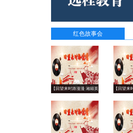
红色故事会
【回望来时路漫漫 湘籍英
【回望来
烈故事集】为真理献身的
烈故事集
夏明翰（上）
士陈