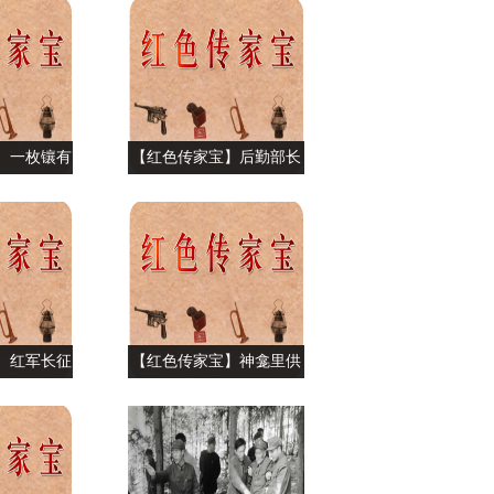
明五一村
 一枚镶有
【红色传家宝】后勤部长
的戒指
的雨布
 红军长征
【红色传家宝】神龛里供
书
着的树疙瘩