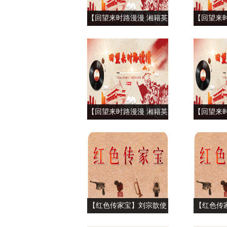
【回望来时路漫漫 湘籍英
【回望来
烈故事集】井冈山骁将王
烈故事集
尔琢（上）
师 巾帼
【回望来时路漫漫 湘籍英
【回望来
烈故事集】“永不消逝的电
烈故事集
波”李白（中）
波”
【红色传家宝】刘宗歆使
【红色传
用过的钢笔
新四军