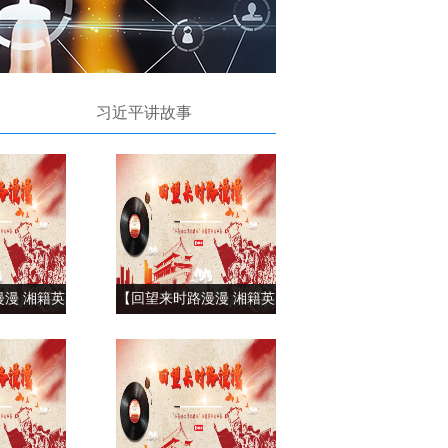
习近平讲故事
漫 湘籍英
【回望来时路漫漫 湘籍英
和国第九烈
烈故事集】井冈山骁将王
（上）
尔琢（下）