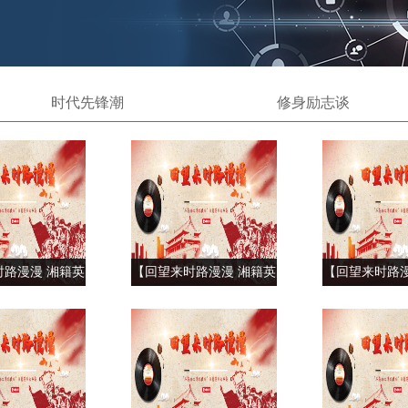
时代先锋潮
修身励志谈
时路漫漫 湘籍英
【回望来时路漫漫 湘籍英
【回望来时路漫
】共和国第九烈
烈故事集】共和国第九烈
烈故事集】共
毅安（下）
士陈毅安（中）
士陈毅安