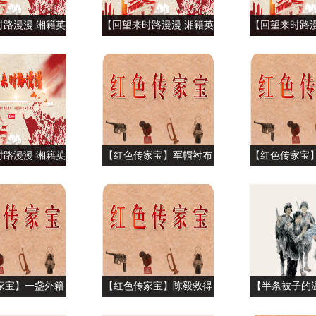
时路漫漫 湘籍英
【回望来时路漫漫 湘籍英
【回望来时路漫
】利剑能挡百万
烈故事集】利剑能挡百万
烈故事集】利
英雄贺英（下）
师 巾帼英雄贺英（中）
师 巾帼英雄
时路漫漫 湘籍英
【红色传家宝】军帽衬布
【红色传家宝】
】“永不消逝的电
上的家书
行万
李白（上）
家宝】一盏外籍
【红色传家宝】陈毅救得
【半条被子的
医生的酒精灯
铁如意
久的草