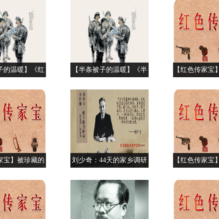
子的温暖】《红
【半条被子的温暖】《半
【红色传家宝】
“号外”现汝城
条被子的故事》首访记
玛瑙佩珠
家宝】被珍藏的
刘少奇：44天的家乡调研
【红色传家宝】
式木桶
的宣传