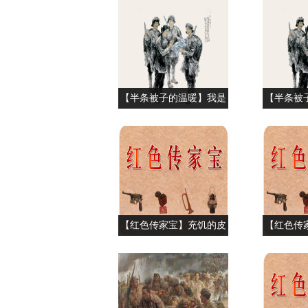
【半条被子的温暖】我是
【半条被
长征宣言书
星》报 
【红色传家宝】充饥的皮
【红色传
鼓
藏