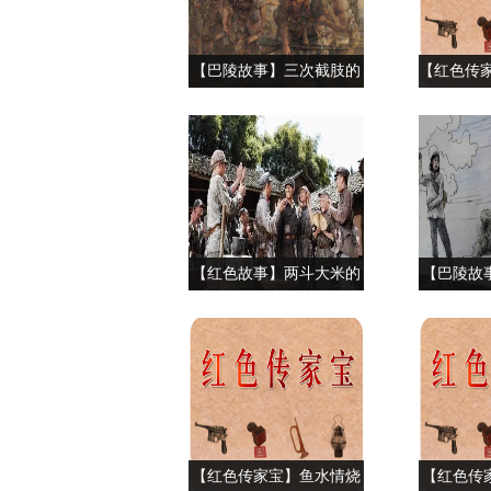
【巴陵故事】三次截肢的
【红色传
独腿将军
结盟
【红色故事】两斗大米的
【巴陵故
故事
骸的烈士
士
【红色传家宝】鱼水情烧
【红色传