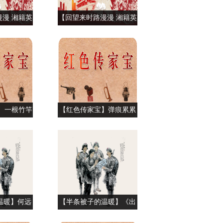
漫 湘籍英
【回望来时路漫漫 湘籍英
剑能挡百万
烈故事集】“永不消逝的电
贺英（上）
波”李白（下）
 一根竹竿
【红色传家宝】弹痕累累
里
的铁桶
温暖】何远
【半条被子的温暖】《出
鞋
路在哪里》宣言书惊现文