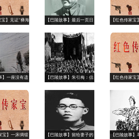
家宝】见证“彝海
【巴陵故事】最后一页日
【红色传家宝
” 的银元
历
存的红军
事】一座没有遗
【巴陵故事】朱引梅：信
【红色传家宝
墓——佘益珍烈
仰胜于黄金
下的半床
的故事
家宝】一床绸缎
【巴陵故事】留给妻子的
【巴陵故事】