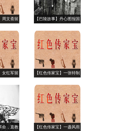
】周文斋留
【巴陵故事】丹心图报国
礼物
清泪为思亲——追忆何长
工革命轶事
】女红军留
【红色传家宝】一张特制
棉被
的“婴儿床”
革命，直教
【红色传家宝】一盏风雨