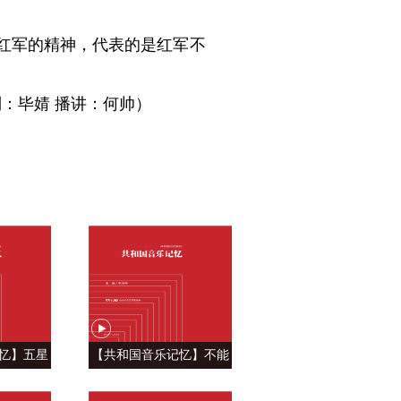
红军的精神，代表的是红军不
：毕婧 播讲：何帅）
忆】五星
【共和国音乐记忆】不能
自豪 ——
忘怀的眷恋 ——《青藏高