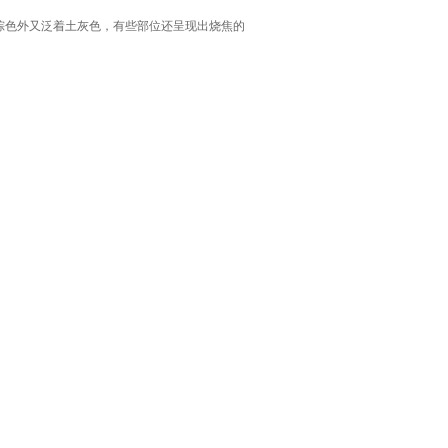
棕色外又泛着土灰色，有些部位还呈现出烧焦的