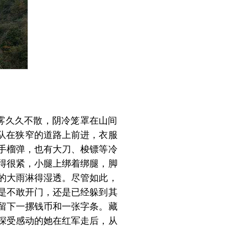
云雾久久不散，阴冷笼罩在山间
队在狭窄的道路上前进，衣服
手榴弹，也有大刀、梭镖等冷
得很紧，小腿上绑着绑腿，脚
的大雨淋得湿透。尽管如此，
是不敢开门，还是已经躲到其
留下一摞钱币和一张字条。藏
深受感动的她在红军走后，从