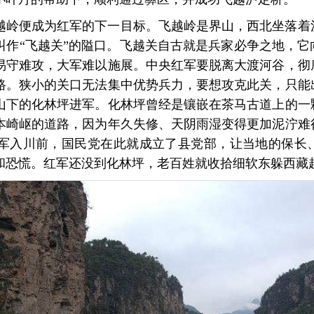
越岭便成为红军的下一目标。飞越岭是界山，西北坐落着
处叫作“飞越关”的隘口。飞越关自古就是兵家必争之地，
易守难攻，大军难以施展。中央红军要脱离大渡河谷，彻
路。狭小的关口无法集中优势兵力，要想攻克此关，只能
山下的化林坪进军。化林坪曾经是镶嵌在茶马古道上的一
本崎岖的道路，因为年久失修、天阴雨湿变得更加泥泞难
军入川前，国民党在此就成立了县党部，让当地的保长
和恐慌。红军还没到化林坪，老百姓就收拾细软东躲西藏