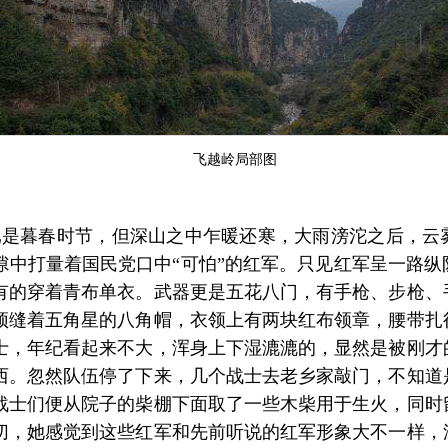
飞越岭局部图
虽然已是暮春时节，但深山之中乍暖还寒，大雨滂沱之后，
隙中打量着国民党口中“可怕”的红军。只见红军呈一路纵
有的穿着青布单衣。武器更是五花八门，有手枪、步枪、
顶缝着五角星的八角帽，衣领上有两块红布领章，腰带扎
士，年纪看起来不大，浑身上下湿漉漉的，显然是被刚才
西。忽然队伍停了下来，几个战士去老乡家敲门，不知道
战士们便从院子的柴棚下面取了一些木柴用于生火，同时
切，她感觉到这些红军和先前听说的红军形象大不一样，