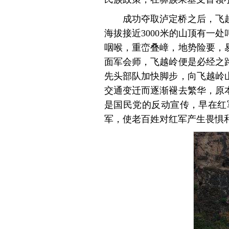
成功夺取泸定桥之后，飞
海拔接近3000米的山顶有一
咽喉，重峦叠嶂，地势险要，
面军会师，飞越岭便是必经之
先头部队加快脚步，向飞越岭
交通变迁而逐渐褪去繁华，原
是国民党的反动宣传，早在红
军，使老百姓对红军产生畏惧