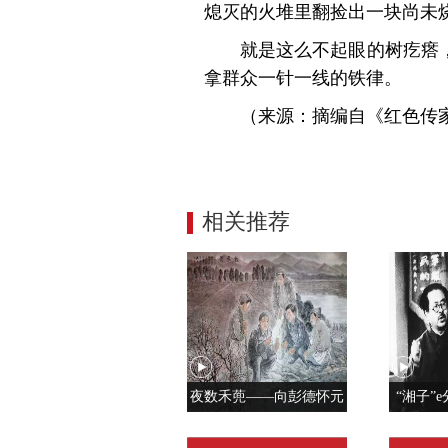
熄灭的火堆里翻捡出一块尚未
就是这么不起眼的树疙瘩
拿群众一针一线的铁律。
（来源：摘编自《红色传家
相关推荐
夜数禾蔸——向彭德怀元
“湘子”e
帅学调查研究
党人是用