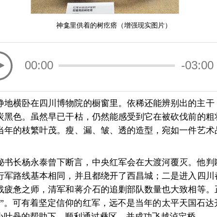
神龛里供着的树疙瘩（增强现实图片）
00:00
-03:00
静地横卧在四川博物院的橱窗里。依稀还能辨别出的主干
炭黑色。虽然早已干枯，仍然能感受到它在被砍伐前的粗
当年的枝繁叶茂。瘦、漏、皱、透的造型，宛如一件艺术
行营秘书长杨永泰曾下断言，中央红军会在大渡河覆灭。他
行军路线基本相同，并且都绕开了西昌城；二是进入四川
战疲惫之师，清军和蒋介石的追剿部队数量也大致相等。
开”。可有着坚定信仰的红军，远不是当年的太平天国石达
小叶丹的帮助下，顺利通过彝区，并成功飞越泸定桥。