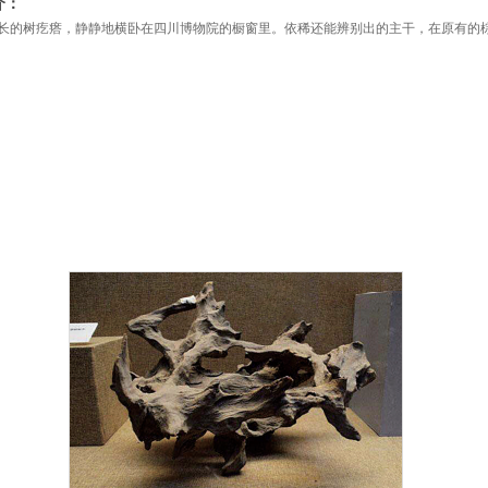
介：
长的树疙瘩，静静地横卧在四川博物院的橱窗里。依稀还能辨别出的主干，在原有的