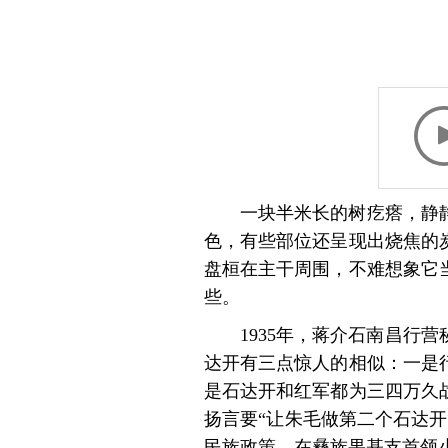
一块半米长的树疙瘩，静
色，有些部位还呈现出烧焦的
盘桓在主干周围，不难想象它
些。
1935年，蒋介石南昌
达开有三点惊人的相似：一是
是石达开和红军都为三四万久
扬言要“让朱毛做第二个石达
民族政策，在彝族果基支首领