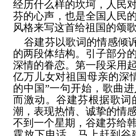
经历什么样的坎坷，人民
芬的心声，也是全国人民
风
格来写这首给祖国的颂
谷建芬以歌词的情感倾诉为
的两段体结构。
引子部分
深情的眷恋。第一段采用
亿万儿女对祖国母亲的深
的中国”一句开始，歌曲
而
激动。谷建芬根据歌词
潮，表现热情、诚挚
的情
不到一个星期，谷建芬给
霆放下电话，
马上赶到谷