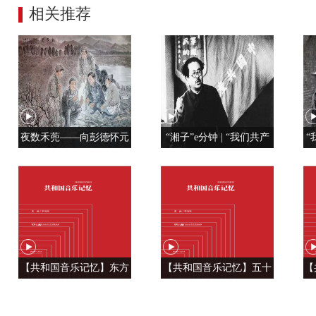
相关推荐
夜数禾蔸——向彭德怀元
“湘子”e分钟 | “我们共产
“
帅学调查研究
党人是用特殊材料制成的”
【共和国音乐记忆】东方
【共和国音乐记忆】五十
【
风来满眼春 ——《春天的
六种语言 汇成一句话
温
故事》
——《爱我中华》