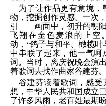
为了让作品更有意境，
物，挖掘创作灵感。一次
引——画面中，初升
的朝
飞翔在
金色麦浪的上空
动，“鸽子与和平、橄榄叶
中串联了起来，他一气呵
词。
当时，离庆祝晚会演
着歌词去找作曲家谷建芬
谷建芬读着歌词，感受
想，中华人民共
和国成立已
了许多风雨，老百姓最期