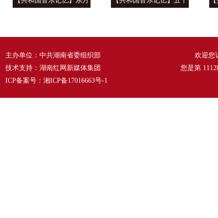
【共和国音乐记忆】东方
【共和国音乐记忆】五十
【
风来满眼春 ——《春天的
六种语言 汇成一句话
温
故事》
——《爱我中华》
主办单位：中共湖南省委组织部
欢迎您
技术支持：湖南红网新媒体集团
您是第
1112
ICP备案号：
湘ICP备17016663号-1