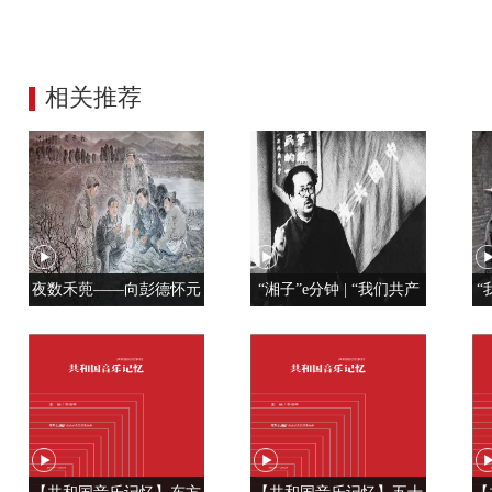
相关推荐
夜数禾蔸——向彭德怀元
“湘子”e分钟 | “我们共产
“
帅学调查研究
党人是用特殊材料制成的”