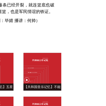
藤条已经开裂，就连篮底也破
摇篮，也是军民情谊的铁证。
：毕婧 播讲：何帅）
忆】五星
【共和国音乐记忆】不能
自豪 ——
忘怀的眷恋 ——《青藏高
飘》
原》