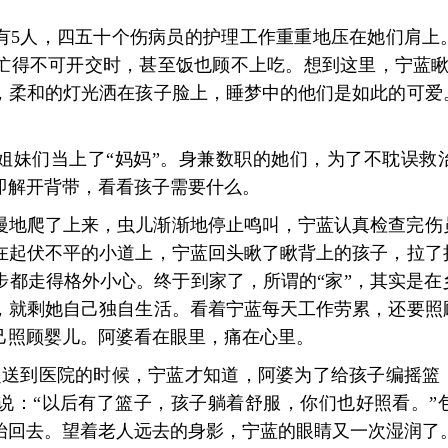
有5人，四五十个伤病员的护理工作重重地压在她们肩上
忙得不可开交时，甚至饭也顾不上吃。想到这里，宁蓝瞅
月，柔和的灯光洒在孩子脸上，睡梦中的他们是如此的可爱
姐妹们当上了“妈妈”。身兼数职的她们，为了不耽误救
即解开背带，看看孩子需要什么。
慢地爬了上来，虫儿渐渐地停止鸣叫，宁蓝认真检查完伤
在起伏不平的小道上，宁蓝回头瞅了瞅背上的孩子，拉了
步都走得格外小心。终于到家了，所谓的“家”，其实是在
，就剩她自己独自生活。看着宁蓝每天工作劳累，还要照
己照顾婴儿。阿婆看在眼里，痛在心里。
起送到医院的时候，宁蓝才知道，阿婆为了给孩子编摇篮
说：“以后有了篮子，孩子躺着舒服，你们也好照看。”
抬回去。望着老人远去的身影，宁蓝的眼睛又一次湿润了