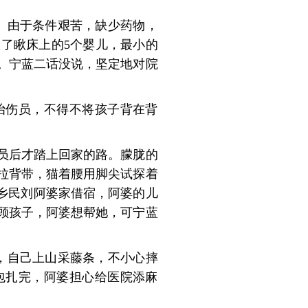
。由于条件艰苦，缺少药物，
了瞅床上的5个婴儿，最小的
。宁蓝二话没说，坚定地对院
治伤员，不得不将孩子背在背
员后才踏上回家的路。朦胧的
拉背带，猫着腰用脚尖试探着
乡民刘阿婆家借宿，阿婆的儿
顾孩子，阿婆想帮她，可宁蓝
，自己上山采藤条，不小心摔
包扎完，阿婆担心给医院添麻
。