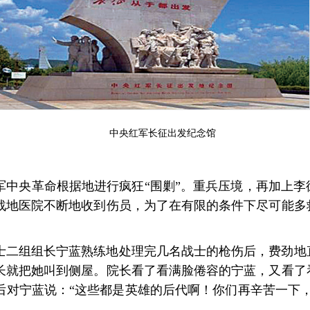
中央红军长征出发纪念馆
军中央革命根据地进行疯狂“围剿”。重兵压境，再加上李
战地医院不断地收到伤员，为了在有限的条件下尽可能多
士二组组长宁蓝熟练地处理完几名战士的枪伤后，费劲地
长就把她叫到侧屋。院长看了看满脸倦容的宁蓝，又看了
后对宁蓝说：“这些都是英雄的后代啊！你们再辛苦一下，
。