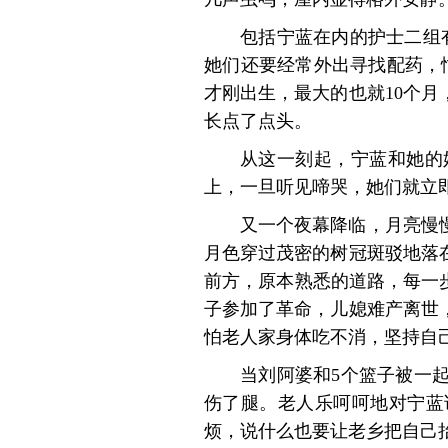
包括宁蓝在内的护士二组
她们还要经常外出寻找配药，
才刚出生，最大的也就10个
长点了点头。
从这一刻起，宁蓝和她的
上，一旦听见啼哭，她们就立
又一个夜幕降临，月亮慢
月色穿过茂密的树冠斑驳地落
前方，原本熟悉的道路，每一
子参加了革命，儿媳难产离世
怕老人家身体吃不消，坚持自
当刘阿婆和5个篮子被一
伤了腿。老人乐呵呵地对宁蓝
烦，说什么也要让老乡把自己