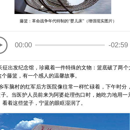
藤篮：革命战争年代特制的“婴儿床”（增强现实图片）
00:00
-02:59
长征出发纪念馆，珍藏着一件特殊的文物：篮底破了两个
这个藤篮，有一个感人的温馨故事。
新陂乡车脑村的红军后方医院像往常一样忙碌着，下午时分
篮子。当医护人员前来为阿婆处理伤口时，她吃力地用一
。看着这些篮子，宁蓝的眼眶湿润了。