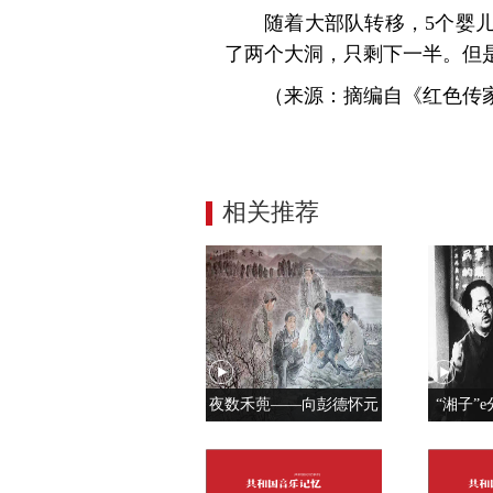
随着大部队转移，5个婴
了两个大洞，只剩下一半。但
（来源：摘编自《红色传家
相关推荐
夜数禾蔸——向彭德怀元
“湘子”e
帅学调查研究
党人是用