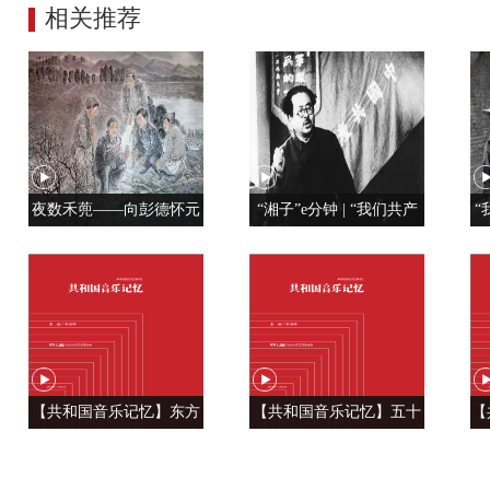
相关推荐
夜数禾蔸——向彭德怀元
“湘子”e分钟 | “我们共产
“
帅学调查研究
党人是用特殊材料制成的”
【共和国音乐记忆】东方
【共和国音乐记忆】五十
【
风来满眼春 ——《春天的
六种语言 汇成一句话
温
故事》
——《爱我中华》