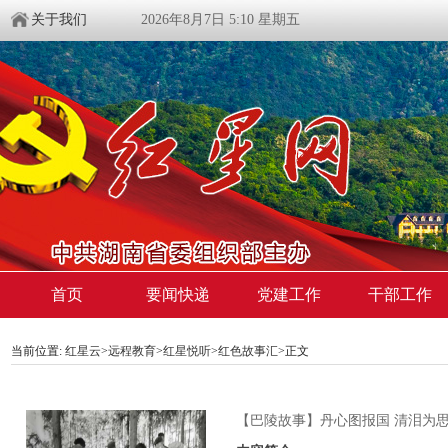
关于我们
2026年8月7日 5:10 星期五
首页
要闻快递
党建工作
干部工作
当前位置:
红星云
>
远程教育
>
红星悦听
>
红色故事汇
>正文
【巴陵故事】丹心图报国 清泪为