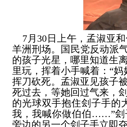
7月30日上午，孟淑亚
羊洲刑场。国民党反动派气
的孩子光星，哪里知道生
里玩，挥着小手喊着：“妈
挥刀砍死。孟淑亚见孩子
死过去，等她回过气来，
的光球双手抱住刽子手的
我，我喊你做伯伯……”
旁边的另一个刽子手立即