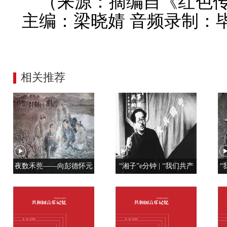
（来源：摘编自《红色
主编：梁晓婧 音频录制：
相关推荐
夜数禾蔸——向彭德怀元
“湘子”e分钟 | “我们共产
“
帅学调查研究
党人是用特殊材料制成的”