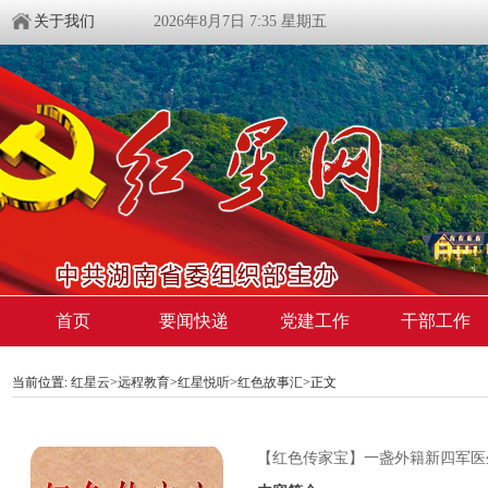
关于我们
2026年8月7日 7:35 星期五
首页
要闻快递
党建工作
干部工作
当前位置:
红星云
>
远程教育
>
红星悦听
>
红色故事汇
>正文
【红色传家宝】一盏外籍新四军医