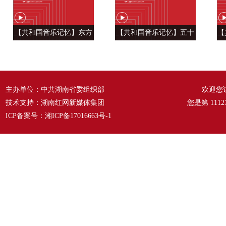
【共和国音乐记忆】东方
【共和国音乐记忆】五十
【
风来满眼春 ——《春天的
六种语言 汇成一句话
温
故事》
——《爱我中华》
主办单位：中共湖南省委组织部
欢迎您
技术支持：湖南红网新媒体集团
您是第
1112
ICP备案号：
湘ICP备17016663号-1