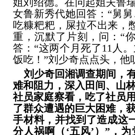
姐刘绍德。在问起姐夫鲁瑞
女鲁新秀代她回答：“舅
吃糠粑粑，屎拉不出来，
重，沉默了片刻，问：“
答：“这两个月死了11人
饭吃！”刘少奇点点头，他
刘少奇回湘调查期间，有
难和阻力，深入田间、山
社员家庭察看，吃了社员
了群众遭遇的巨大困难，
手材料，并找到了造成这
分人祸啊（‘五风’）”，为