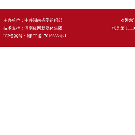
故事》
——《爱我中华》
主办单位：中共湖南省委组织部
欢迎您
技术支持：湖南红网新媒体集团
您是第
1111
ICP备案号：
湘ICP备17016663号-1