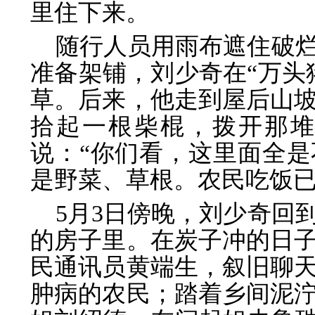
里住下来。
随行人员用雨布遮住破
准备架铺，刘少奇在“万头
草。后来，他走到屋后山
拾起一根柴棍，拨开那
说：“你们看，这里面全
是野菜、草根。农民吃饭已
5月3日傍晚，刘少奇回
的房子里。在炭子冲的日
民通讯员黄端生，叙旧聊
肿病的农民；踏着乡间泥