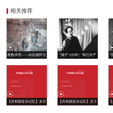
相关推荐
夜数禾蔸——向彭德怀元
“湘子”e分钟 | “我们共产
“
帅学调查研究
党人是用特殊材料制成的”
【共和国音乐记忆】东方
【共和国音乐记忆】五十
【
风来满眼春 ——《春天的
六种语言 汇成一句话
温