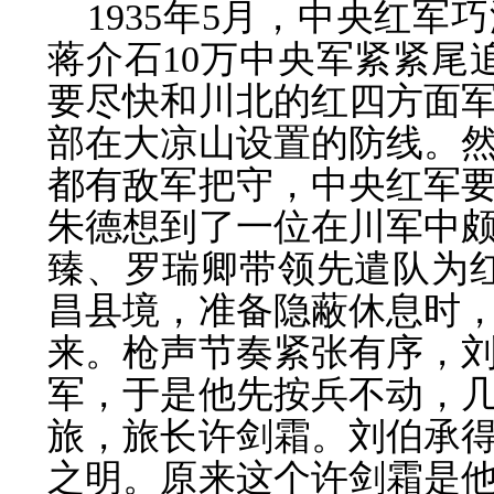
1935年5月，中央红
蒋介石10万中央军紧紧尾
要尽快和川北的红四方面
部在大凉山设置的防线。
都有敌军把守，中央红军
朱德想到了一位在川军中
臻、罗瑞卿带领先遣队为红
昌县境，准备隐蔽休息时
来。枪声节奏紧张有序，
军，于是他先按兵不动，
旅，旅长许剑霜。
刘伯承
之明。原来这个许剑霜是