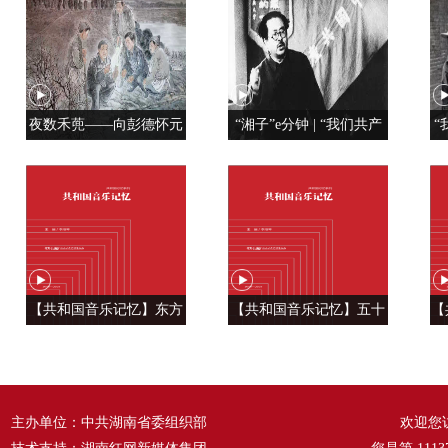
夜数禾蔸——向彭德怀元
“湘子”e分钟 | “我们共产
“
帅学调查研究
党人是用特殊材料制成的”
【共和国音乐记忆】东方
【共和国音乐记忆】五十
【
风来满眼春 ——《春天的
六种语言 汇成一句话
温
故事》
——《爱我中华》
主办单位：中共湖南省委组织部
欢迎您