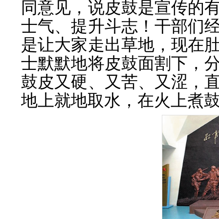
同意见，说皮鼓是宣传的
士气、提升斗志！干部们
是让大家走出草地，现在
士默默地将皮鼓面割下，
鼓皮又硬、又苦、又涩，
地上就地取水，在火上煮