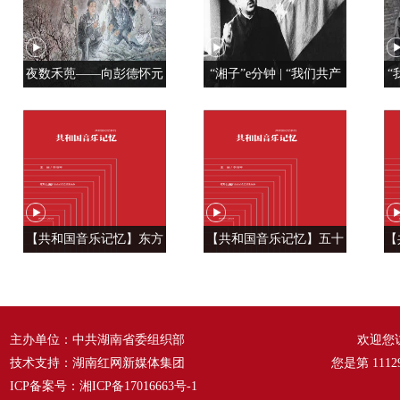
夜数禾蔸——向彭德怀元
“湘子”e分钟 | “我们共产
“
帅学调查研究
党人是用特殊材料制成的”
【共和国音乐记忆】东方
【共和国音乐记忆】五十
【
风来满眼春 ——《春天的
六种语言 汇成一句话
温
故事》
——《爱我中华》
主办单位：中共湖南省委组织部
欢迎您
技术支持：湖南红网新媒体集团
您是第
1112
ICP备案号：
湘ICP备17016663号-1