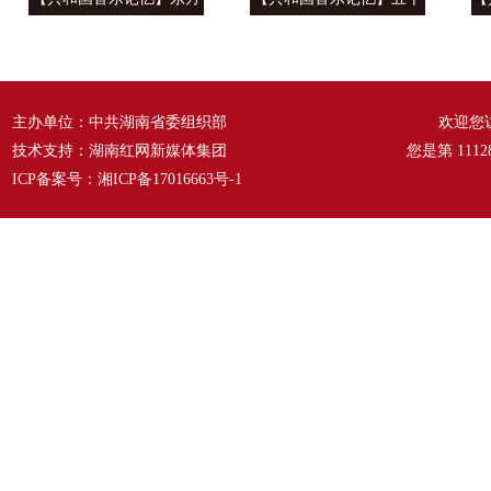
风来满眼春 ——《春天的
六种语言 汇成一句话
温
故事》
——《爱我中华》
主办单位：中共湖南省委组织部
欢迎您
技术支持：湖南红网新媒体集团
您是第
1112
ICP备案号：
湘ICP备17016663号-1