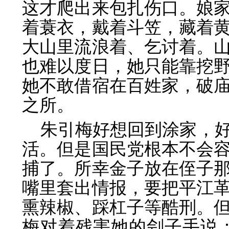
这才爬出来包扎伤口。娘
着蓑衣，戴着斗笠，藏着
大山里流浪着、乞讨着。
也难以度日，她只能靠挖
她不敢借宿在百姓家，破
之所。
朱引梅好想回到涂家，
活。但是国民党根本不会
捕了。所幸金子放在侄子
嘴里套出情报，要把平江
熏辣椒、踩杠子等酷刑。
梅对着残害她的刽子手说