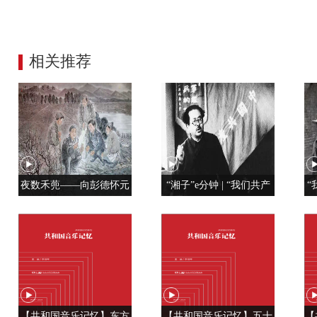
相关推荐
夜数禾蔸——向彭德怀元
“湘子”e分钟 | “我们共产
“
帅学调查研究
党人是用特殊材料制成的”
【共和国音乐记忆】东方
【共和国音乐记忆】五十
【