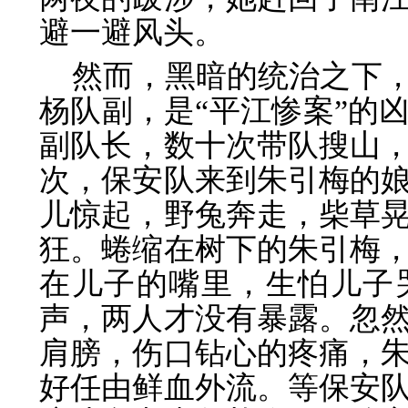
避一避风头。
然而，黑暗的统治之下
杨队副，是“平江惨案”的
副队长，数十次带队搜山
次，保安队来到朱引梅的
儿惊起，野兔奔走，柴草
狂。蜷缩在树下的朱引梅
在儿子的嘴里，生怕儿子
声，两人才没有暴露。忽
肩膀，伤口钻心的疼痛，
好任由鲜血外流。等保安