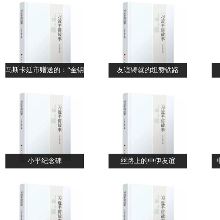
马斯卡廷市赠送的：“金钥
友谊铸就的坦赞铁路
匙”
小平纪念碑
丝路上的中伊友谊