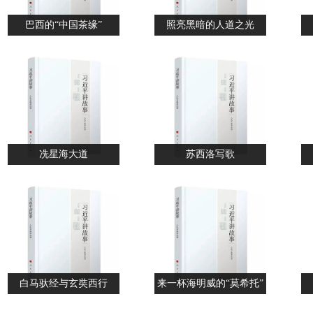
巴西的“中国茶缘”
照亮黑暗的人道之光
冼星海大道
苏西洛写歌
白马驮经与玄奘西行
来一杯海明威的“莫希托”