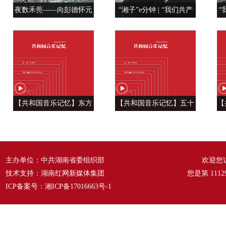
夜数禾蔸——向彭德怀元
“湘子”e分钟 | “我们共产
“
帅学调查研究
党人是用特殊材料制成的”
【共和国音乐记忆】东方
【共和国音乐记忆】五十
【
风来满眼春 ——《春天的
六种语言 汇成一句话
温
故事》
——《爱我中华》
主办单位：中共湖南省委组织部
欢迎您
技术支持：湖南红网新媒体集团
您是第
1112
ICP备案号：
湘ICP备17016663号-1