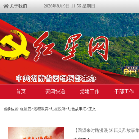
关于我们
2026年8月9日 11:56 星期日
首页
要闻快递
党建工作
干部工作
当前位置:
红星云
>
远程教育
>
红星悦听
>
红色故事汇
>正文
【回望来时路漫漫 湘籍英烈故事集