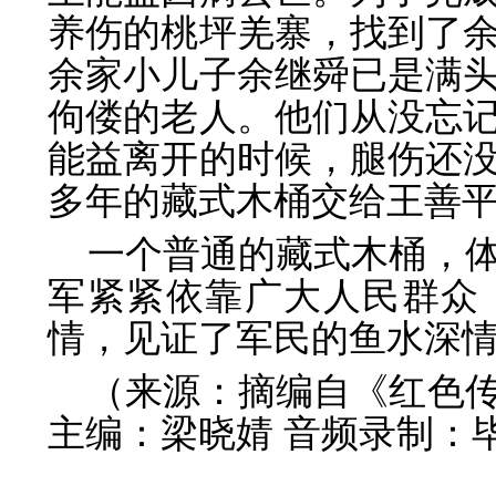
养伤的桃坪羌寨，找到了
余家小儿子余继舜已是满
佝偻的老人。他们从没忘
能益离开的时候，腿伤还
多年的藏式木桶交给王善
一个普通的藏式木桶，
军紧紧依靠广大人民群众
情，见证了军民的鱼水深
（来源：摘编自《红色
主编：梁晓婧 音频录制：