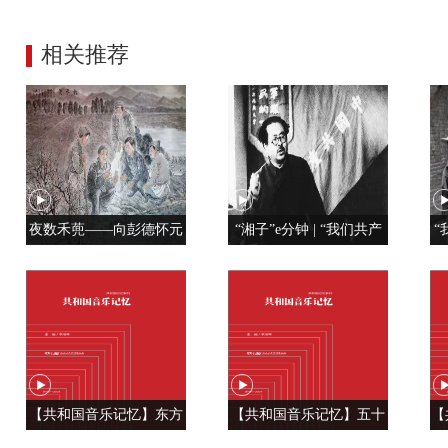
相关推荐
夜数禾蔸——向彭德怀元
“湘子”e分钟 | “我们共产
“
帅学调查研究
党人是用特殊材料制成的”
【共和国音乐记忆】东方
【共和国音乐记忆】五十
【
风来满眼春 ——《春天的
六种语言 汇成一句话
温