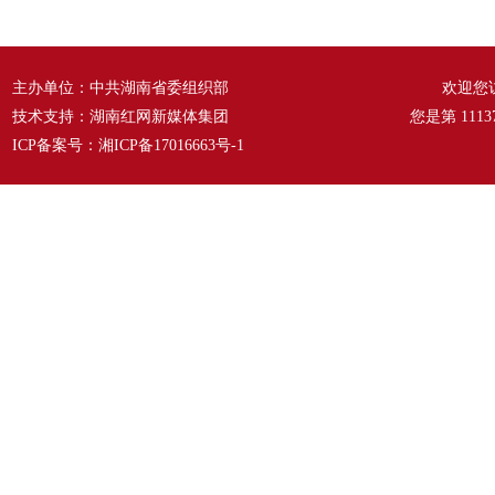
故事》
——《爱我中华》
主办单位：中共湖南省委组织部
欢迎您
技术支持：湖南红网新媒体集团
您是第
1113
ICP备案号：
湘ICP备17016663号-1