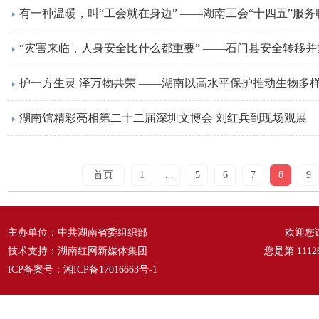
有一种温暖，叫“工会就在身边” ——湖南工会“十四五”服务
“灾害来临，人身安全比什么都重要” ——石门县安全转移并集
护一方生灵 泽万物共荣 ——湖南以高水平保护推动生物多
​湖南馆精彩亮相第二十二届深圳文博会 刘红兵到现场观展
首页
1
...
5
6
7
8
9
主办单位：中共湖南省委组织部
欢迎您
技术支持：湖南红网新媒体集团
您是第
1112
ICP备案号：
湘ICP备17016663号-1