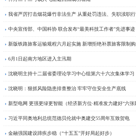
我省严厉打击烟花爆竹非法生产 从重处罚违法、失职渎职
中央宣传部、中国科协 联合发布“最美科技工作者”先进事迹
新版铁路旅客运输规程六月起实施 新增拒绝补票旅客限制
6月1日起南方地区进入主汛期
沈晓明主持十二届省委理论学习中心组第六十六次集体学习
沈晓明：​狠抓风险隐患排查整治 牢牢守住安全生产底线
新型电网 更强更绿更智能（经济新方位·精准发力建好“六张
习近平同奥地利总统范德贝伦就中奥建交55周年互致贺电
金融强国建设蹄疾步稳（“十五五”开好局起好步）