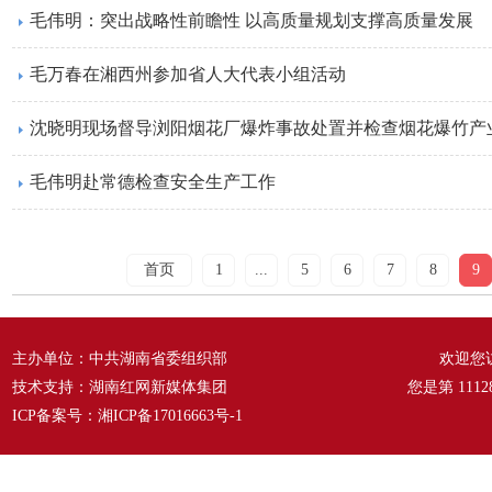
毛伟明：突出战略性前瞻性 以高质量规划支撑高质量发展
毛万春在湘西州参加省人大代表小组活动
​沈晓明现场督导浏阳烟花厂爆炸事故处置并检查烟花爆竹产
毛伟明赴常德检查安全生产工作
首页
1
...
5
6
7
8
9
主办单位：中共湖南省委组织部
欢迎您
技术支持：湖南红网新媒体集团
您是第
1112
ICP备案号：
湘ICP备17016663号-1