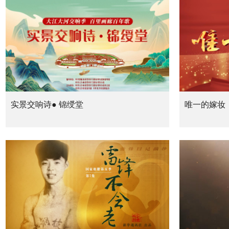
实景交响诗● 锦绶堂
唯一的嫁妆