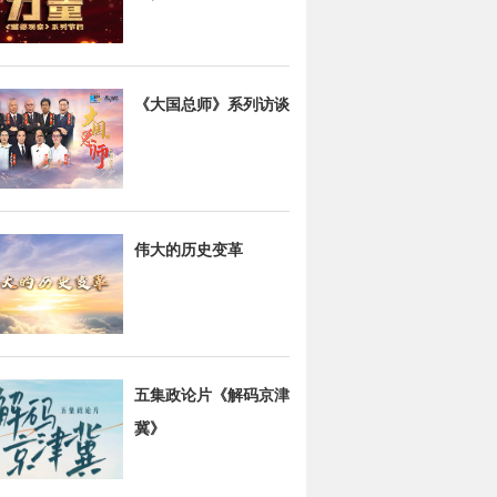
《大国总师》系列访谈
伟大的历史变革
五集政论片《解码京津
冀》