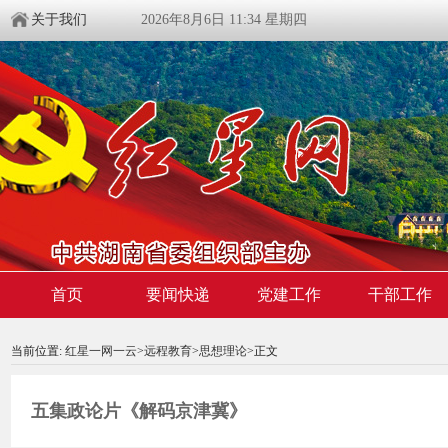
关于我们
2026年8月6日 11:34 星期四
00:00:00
/ 00:00
首页
要闻快递
党建工作
干部工作
当前位置:
红星一网一云
>
远程教育
>
思想理论
>
正文
五集政论片《解码京津冀》