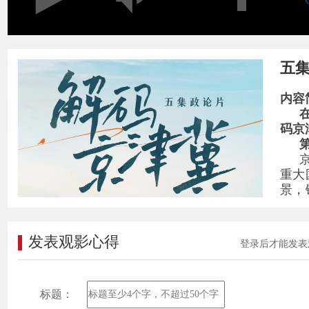
五
内容
码京
重大
景，
这一
发表观影心得
登录后才能发表
相融
循势
标题：