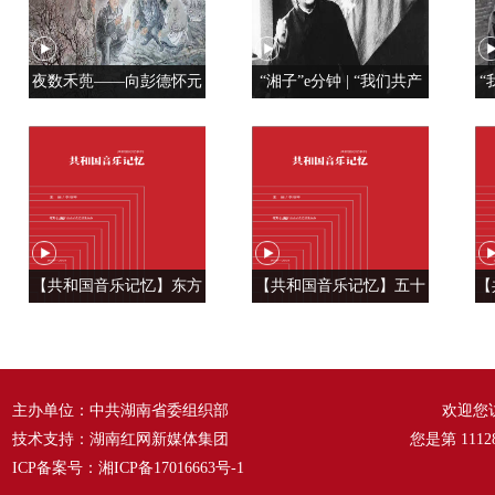
夜数禾蔸——向彭德怀元
“湘子”e分钟 | “我们共产
“
帅学调查研究
党人是用特殊材料制成的”
【共和国音乐记忆】东方
【共和国音乐记忆】五十
【
风来满眼春 ——《春天的
六种语言 汇成一句话
温
故事》
——《爱我中华》
主办单位：中共湖南省委组织部
欢迎您
技术支持：湖南红网新媒体集团
您是第
1112
ICP备案号：
湘ICP备17016663号-1