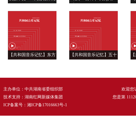
帅学调查研究
党人是用特殊材料制成的”
【共和国音乐记忆】东方
【共和国音乐记忆】五十
【
风来满眼春 ——《春天的
六种语言 汇成一句话
温
故事》
——《爱我中华》
主办单位：中共湖南省委组织部
欢迎您
技术支持：湖南红网新媒体集团
您是第
1112
ICP备案号：
湘ICP备17016663号-1