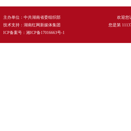
故事》
——《爱我中华》
主办单位：中共湖南省委组织部
欢迎您
技术支持：湖南红网新媒体集团
您是第
1113
ICP备案号：
湘ICP备17016663号-1