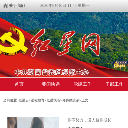
关于我们
2026年8月10日 11:48 星期一
首页
要闻快递
党建工作
干部工作
当前位置:
红星云
>
远程教育
>
红星悦听
>
修身励志谈
>正文
你不努力，没人替你成长