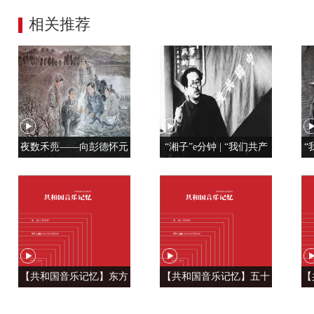
相关推荐
夜数禾蔸——向彭德怀元
“湘子”e分钟 | “我们共产
“
帅学调查研究
党人是用特殊材料制成的”
【共和国音乐记忆】东方
【共和国音乐记忆】五十
【
风来满眼春 ——《春天的
六种语言 汇成一句话
温