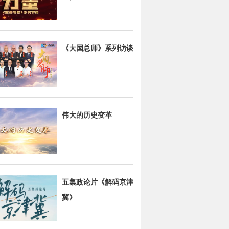
《大国总师》系列访谈
伟大的历史变革
五集政论片《解码京津
冀》