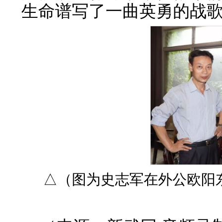
生命谱写了一曲英勇的战
△（图为史志军在外公欧阳