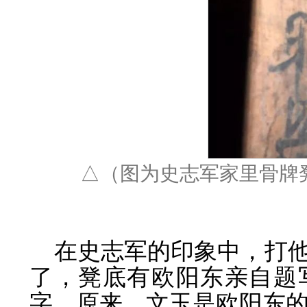
△（图为史志军家里骨牌
在史志军的印象中，打
了，凳底有欧阳东亲自题
字。原来，文玉是欧阳东