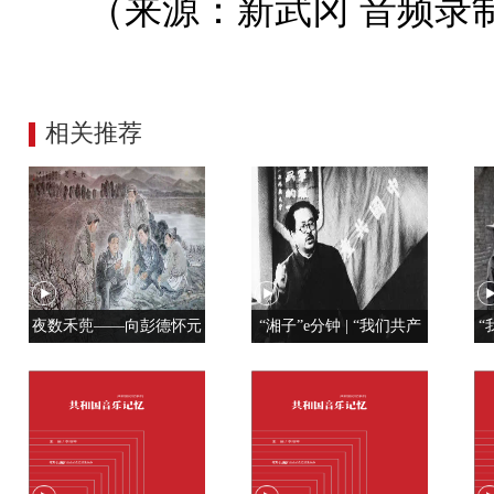
（来源：新武冈 音频录
相关推荐
夜数禾蔸——向彭德怀元
“湘子”e分钟 | “我们共产
“
帅学调查研究
党人是用特殊材料制成的”