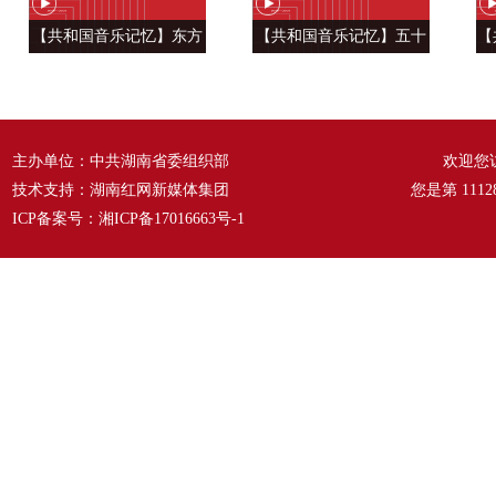
【共和国音乐记忆】东方
【共和国音乐记忆】五十
【
风来满眼春 ——《春天的
六种语言 汇成一句话
温
故事》
——《爱我中华》
主办单位：中共湖南省委组织部
欢迎您
技术支持：湖南红网新媒体集团
您是第
1112
ICP备案号：
湘ICP备17016663号-1