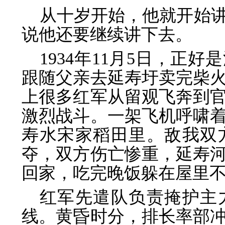
从十岁开始，他就开始讲
说他还要继续讲下去。
1934年11月5日，正
跟随父亲去延寿圩卖完柴
上很多红军从留观飞奔到
激烈战斗。一架飞机呼啸
寿水宋家稻田里。敌我双
夺，双方伤亡惨重，延寿
回家，吃完晚饭躲在屋里
红军先遣队负责掩护主
线。黄昏时分，排长率部