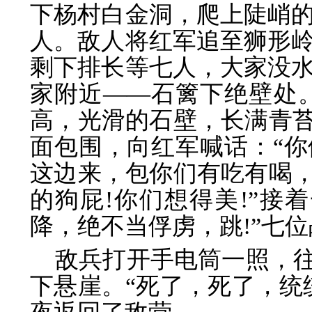
下杨村白金洞，爬上陡峭
人。敌人将红军追至狮形
剩下排长等七人，大家没
家附近——石篱下绝壁处
高，光滑的石壁，长满青苔
面包围，向红军喊话：“
这边来，包你们有吃有喝，
的狗屁!你们想得美!”接
降，绝不当俘虏，跳!”七
敌兵打开手电筒一照，往
下悬崖。“死了，死了，统