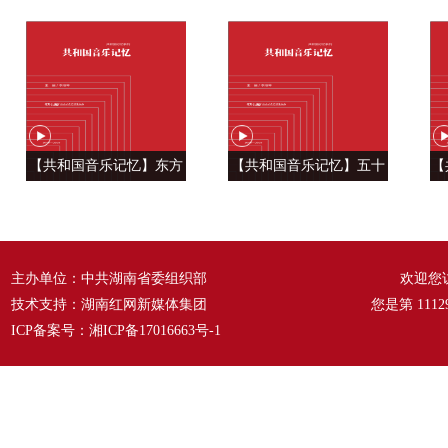
帅学调查研究
党人是用特殊材料制成的”
【共和国音乐记忆】东方
【共和国音乐记忆】五十
【
风来满眼春 ——《春天的
六种语言 汇成一句话
温
故事》
——《爱我中华》
主办单位：中共湖南省委组织部
欢迎您
技术支持：湖南红网新媒体集团
您是第
1112
ICP备案号：
湘ICP备17016663号-1