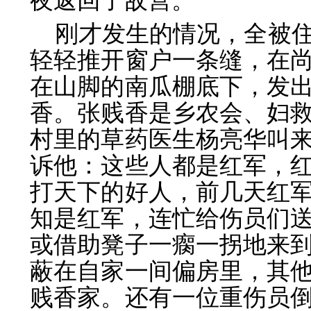
夜返回了敌营。
刚才发生的情况，全被
轻轻推开窗户一条缝，在
在山脚的南瓜棚底下，发
香。张贱香是乡农会、妇
村里的草药医生杨亮华叫
诉他：这些人都是红军，
打天下的好人，前几天红
知是红军，连忙给伤员们
或借助凳子一瘸一拐地来
蔽在自家一间偏房里，其
贱香家。还有一位重伤员