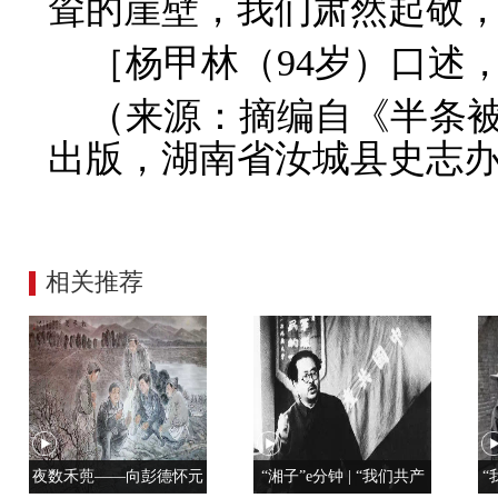
耸的崖壁，我们肃然起敬，
［杨甲林（94岁）口述
（来源：摘编自《半条
出版，湖南省汝城县史志办
相关推荐
夜数禾蔸——向彭德怀元
“湘子”e分钟 | “我们共产
“