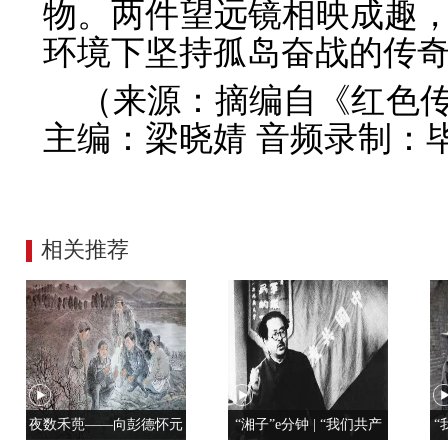
物。两件望远镜相映成趣
环境下坚持孤岛奋战的传
（来源：摘编自《红色
主编：梁晓婧 音频录制：
相关推荐
夜数禾蔸——向彭德怀元
“湘子”e分钟 | “我们共产
“