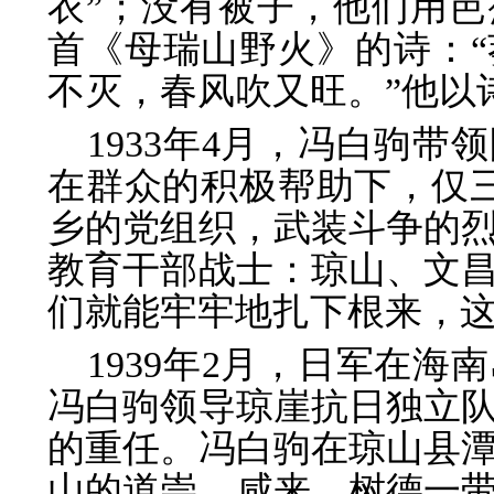
衣”；没有被子，他们用
首《母瑞山野火》的诗：
不灭，春风吹又旺。”他以
1933年4月，冯白驹
在群众的积极帮助下，仅
乡的党组织，武装斗争的
教育干部战士：琼山、文
们就能牢牢地扎下根来，这
1939年2月，日军在
冯白驹领导琼崖抗日独立
的重任。冯白驹在琼山县
山的道崇、咸来、树德一