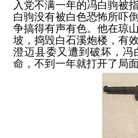
入党不满一年的冯白驹被
白驹没有被白色恐怖所吓
争搞得有声有色。他在琼
坡，捣毁白石溪炮楼，有
澄迈县委又遭到破坏，冯
命，不到一年就打开了局