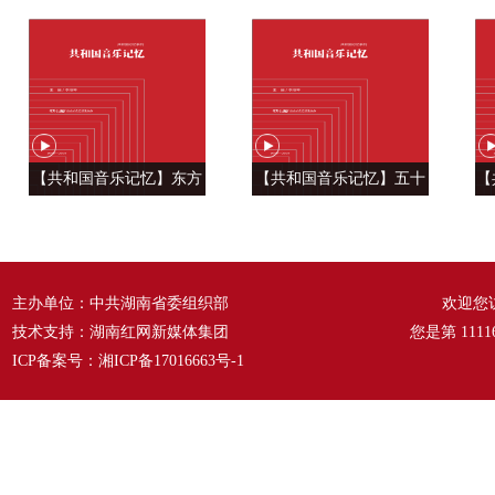
帅学调查研究
党人是用特殊材料制成的”
【共和国音乐记忆】东方
【共和国音乐记忆】五十
【
风来满眼春 ——《春天的
六种语言 汇成一句话
温
故事》
——《爱我中华》
主办单位：中共湖南省委组织部
欢迎您
技术支持：湖南红网新媒体集团
您是第
1111
ICP备案号：
湘ICP备17016663号-1