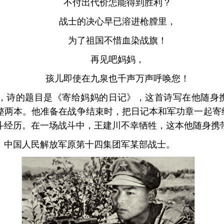
不付出代价怎能得到胜利？
战士的决心早已溶进枪膛里，
为了祖国不惜血染战旗！
再见吧妈妈，
孩儿即使在九泉也千声万声呼唤您！
，诗的题目是《寄给妈妈的日记》，这首诗写在他随身
整两本。他准备在战争结束时，把日记本和军功章一起寄
斗经历。在一场战斗中，王建川不幸牺牲，这本他随身携
，中国人民解放军原第十四集团军某部战士。