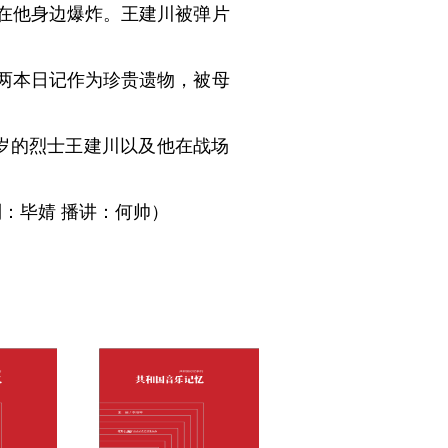
在他身边爆炸。王建川被弹片
两本日记作为珍贵遗物，被母
9岁的烈士王建川以及他在战场
：毕婧 播讲：何帅）