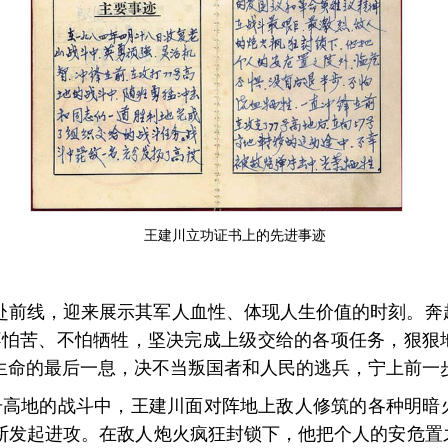
王建川立功证书上的先进事迹
赴前线，迎来展示其军人血性、体现人生价值的时刻。奔
不怕苦、不怕牺牲，坚决完成上级交给的各项任务，狠狠
生命的最后一息，决不当叛国者和人民的逃兵，宁上前一
7 号高地的战斗中，王建川面对阵地上敌人修筑的各种明
断发起进攻。在敌人炮火疯狂封锁下，他把个人的安危置