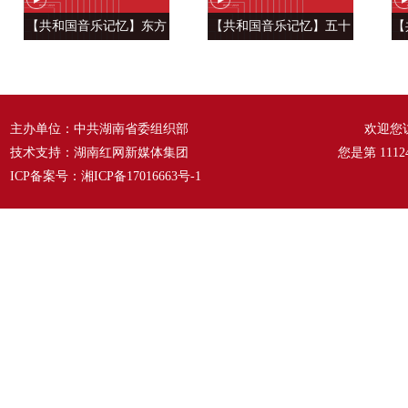
【共和国音乐记忆】东方
【共和国音乐记忆】五十
【
风来满眼春 ——《春天的
六种语言 汇成一句话
温
故事》
——《爱我中华》
主办单位：中共湖南省委组织部
欢迎您
技术支持：湖南红网新媒体集团
您是第
1112
ICP备案号：
湘ICP备17016663号-1