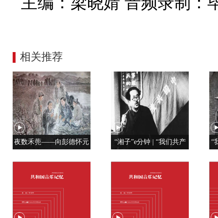
主编：梁晓婧 音频录制：
相关推荐
夜数禾蔸——向彭德怀元
“湘子”e分钟 | “我们共产
“
帅学调查研究
党人是用特殊材料制成的”