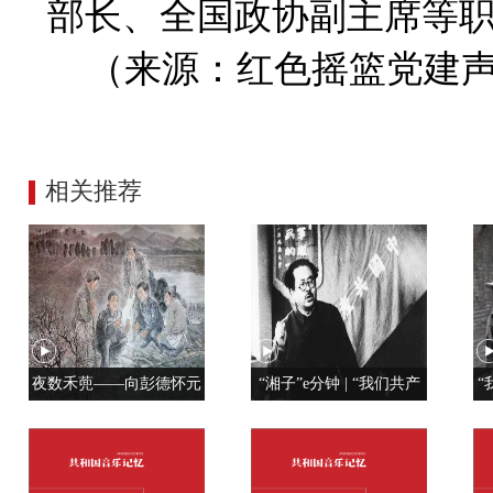
部长、全国政协副主席等
（来源：红色摇篮党建声
相关推荐
夜数禾蔸——向彭德怀元
“湘子”e分钟 | “我们共产
“
帅学调查研究
党人是用特殊材料制成的”