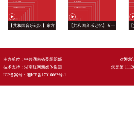
【共和国音乐记忆】东方
【共和国音乐记忆】五十
【
风来满眼春 ——《春天的
六种语言 汇成一句话
温
故事》
——《爱我中华》
主办单位：中共湖南省委组织部
欢迎您
技术支持：湖南红网新媒体集团
您是第
1112
ICP备案号：
湘ICP备17016663号-1