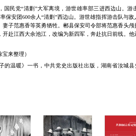
春末，国民党“清剿”大军离境，游世雄率部三进西边山。
率保安团600余人“清剿”西边山。游世雄指挥游击队与
。妻子范惠香等英勇牺牲。郴县保安司令部将范惠香头颅
队，开赴江西大余池江，改编为新四军，奔赴抗日前线。
徐宝来整理）
子的温暖》一书，中共党史出版社出版，湖南省汝城县史