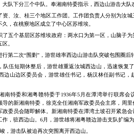
。大队下分三个中队。奉湘南特委指示，西边山游击大队改
了资、汝、桂三个地区工作团。工作团负责人分别为汝城
不久，在桃竂地区成立了中心区苏维埃。
织了五个基层区苏维埃政府：两水口为第一区，山脑子为
五区。
进行第二次“围剿”，游世雄率西边山游击队突破包围圈后
0月，队伍短期休整后，游世雄重返汝城西边山，迅速恢复了洪
西边山边区委员会，游世雄任书记，杨汉林任副书记，
湘南特委和湘粤赣特委于1936年5月在潭湾举行联席会
领导的新湘南特委，徐克全任湘南军政委员会主席，周里
军政委员会随即解体。新湘南特委在潭湾土坡召开紧急会
工作，驻西边山。6月，游世雄将湘粤赣边游击支队扩编
势严峻，游击队被迫再次突围离开西边山。