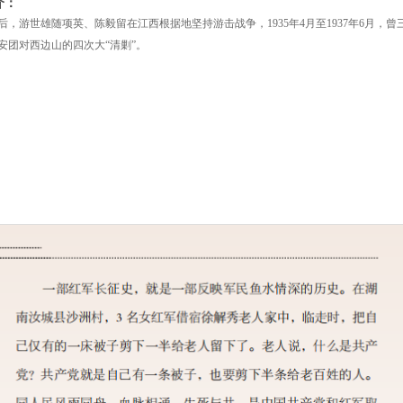
介：
后，游世雄随项英、陈毅留在江西根据地坚持游击战争，1935年4月至1937年6月
安团对西边山的四次大“清剿”。