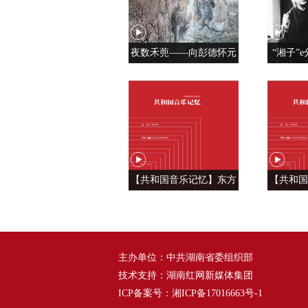
夜数禾蔸——向彭德怀元
“湘子”e
帅学调查研究
党人是用
【共和国音乐记忆】东方
【共和国
风来满眼春 ——《春天的
六种语
故事》
——
主办单位：中共湖南省委组织部
技术支持：湖南红网新媒体集团
ICP备案号：
湘ICP备17016663号-1