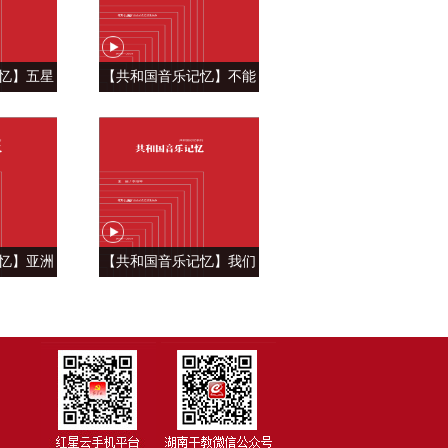
忆】五星
【共和国音乐记忆】不能
自豪 ——
忘怀的眷恋 ——《青藏高
飘》
原》
忆】亚洲
【共和国音乐记忆】我们
—《亚洲雄
祝福你的生日 ——《今天
是你的生日》