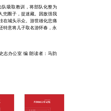
游击队吸取教训，将部队化整为
敌人兜圈子，捉迷藏。因敌强我
挂在城头示众。游世雄化悲痛
他还特意将儿子取名游怀春，永
志办公室 编 朗读者：马韵