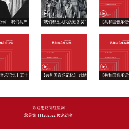
分钟 | “我们共产
“我们都是人民的勤务员”
【共和国音乐记
特殊材料制成的”
红旗， 我为你
《红旗飘
音乐记忆】五十
【共和国音乐记忆】 此情
【共和国音乐记
言 汇成一句话
温暖人间 ——《好人一生
雄风震天吼 —
《爱我中华》
平安》
风》
欢迎您访问红星网
您是第
111282522
位来访者