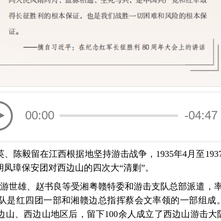
00:00
-04:47
、陈毅留在江西根据地坚持游击战争，1935年4月至193
凤璋保安团对西边山的四次大“清剿”。
月，游世雄、赵书良等受湘粤赣特委和游击支队总部派遣，率
队是红四团一部和湘赣边总指挥蔡会文率领的一部组成。这
边山、西边山地区后，留下100余人成立了西边山游击大