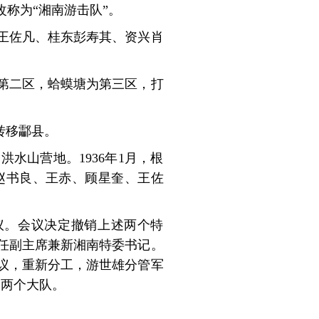
称为“湘南游击队”。
王佐凡、桂东彭寿其、资兴肖
第二区，蛤蟆塘为第三区，打
转移酃县。
水山营地。1936年1月，根
赵书良、王赤、顾星奎、王佐
议。会议决定撤销上述两个特
任副主席兼新湘南特委书记。
议，重新分工，游世雄分管军
为两个大队。