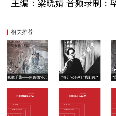
主编：梁晓婧 音频录制：
相关推荐
夜数禾蔸——向彭德怀元
“湘子”e分钟 | “我们共产
“
帅学调查研究
党人是用特殊材料制成的”