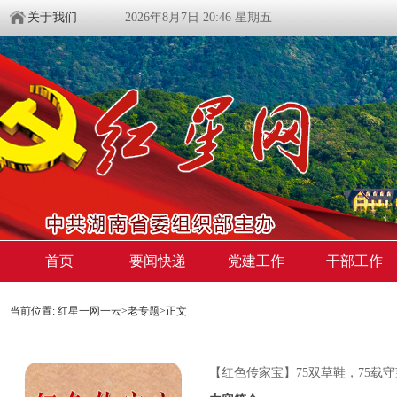
关于我们
2026年8月7日 20:46 星期五
首页
要闻快递
党建工作
干部工作
当前位置:
红星一网一云
>
老专题
>
正文
【红色传家宝】75双草鞋，75载守