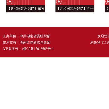
【共和国音乐记忆】东方
【共和国音乐记忆】五十
【
风来满眼春 ——《春天的
六种语言 汇成一句话
温
故事》
——《爱我中华》
主办单位：中共湖南省委组织部
欢迎您
技术支持：湖南红网新媒体集团
您是第
1112
ICP备案号：
湘ICP备17016663号-1