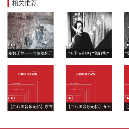
相关推荐
夜数禾蔸——向彭德怀元
“湘子”e分钟 | “我们共产
“
帅学调查研究
党人是用特殊材料制成的”
【共和国音乐记忆】东方
【共和国音乐记忆】五十
【
风来满眼春 ——《春天的
六种语言 汇成一句话
温
故事》
——《爱我中华》