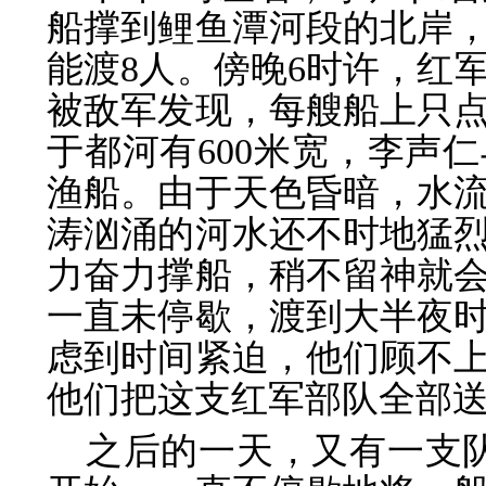
船撑到鲤鱼潭河段的北岸，
能渡8人。傍晚6时许，红
被敌军发现，每艘船上只
于都河有600米宽，李声
渔船。由于天色昏暗，水流
涛汹涌的河水还不时地猛
力奋力撑船，稍不留神就会
一直未停歇，渡到大半夜
虑到时间紧迫，他们顾不
他们把这支红军部队全部送
之后的一天，又有一支