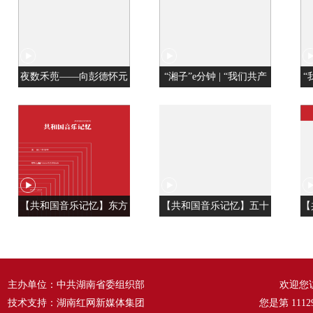
夜数禾蔸——向彭德怀元
“湘子”e分钟 | “我们共产
“
帅学调查研究
党人是用特殊材料制成的”
【共和国音乐记忆】东方
【共和国音乐记忆】五十
【
风来满眼春 ——《春天的
六种语言 汇成一句话
温
故事》
——《爱我中华》
主办单位：中共湖南省委组织部
欢迎您
技术支持：湖南红网新媒体集团
您是第
1112