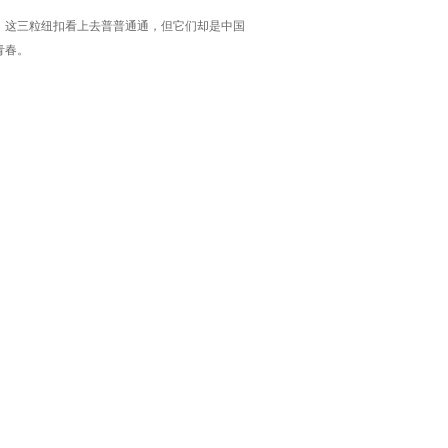
。这三粒纽扣看上去普普通通，但它们却是中国
青春。