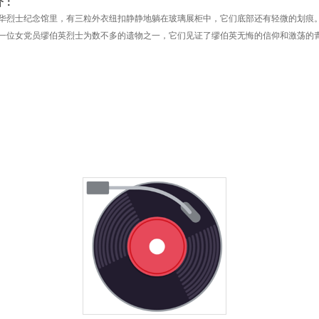
介：
华烈士纪念馆里，有三粒外衣纽扣静静地躺在玻璃展柜中，它们底部还有轻微的划痕
一位女党员缪伯英烈士为数不多的遗物之一，它们见证了缪伯英无悔的信仰和激荡的