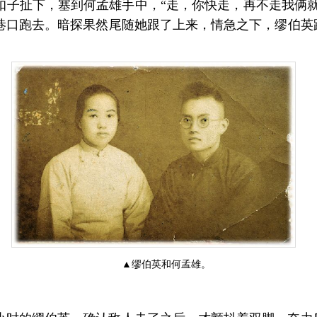
扣子扯下，塞到何孟雄手中，“走，你快走，再不走我俩就
巷口跑去。暗探果然尾随她跟了上来，情急之下，缪伯英
▲缪伯英和何孟雄。