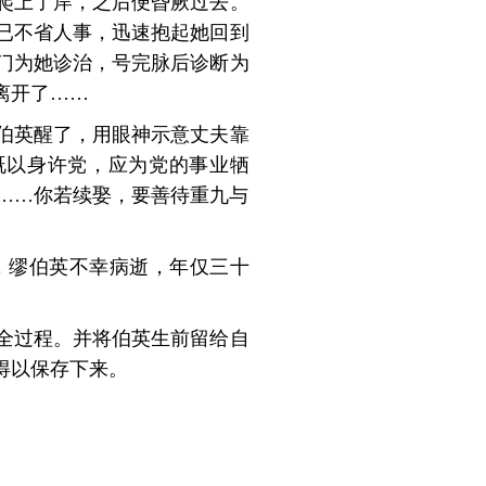
爬上了岸，之后便昏厥过去。
已不省人事，迅速抱起她回到
门为她诊治，号完脉后诊断为
离开了……
伯英醒了，用眼神示意丈夫靠
既以身许党，应为党的事业牺
……你若续娶，要善待重九与
月，缪伯英不幸病逝，年仅三十
全过程。并将伯英生前留给自
得以保存下来。