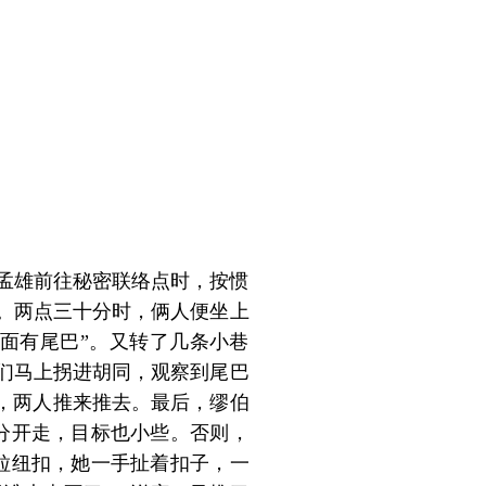
何孟雄前往秘密联络点时，按惯
。两点三十分时，俩人便坐上
面有尾巴”。又转了几条小巷
们马上拐进胡同，观察到尾巴
，两人推来推去。最后，缪伯
分开走，目标也小些。否则，
粒纽扣，她一手扯着扣子，一