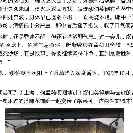
小时的缪伯英，确认敌人走了之后，才颤抖着双脚，奋力
妻子久久未回，便火速返回寻找，发现缪伯英倒在草丛中
业四处奔波，身体早已虚弱不堪，一直高烧不退。郎中上
肺炎，病情已十分严重。郎中看后摇了摇头，叹了口气便
她时，还是昏迷不醒，但还有些微弱气息。过一会儿，缪
的脸庞上。伯英气息微弱，断断续续在孟雄耳旁道：“
战死沙场，真是恨事。你要继续坚持斗争，直到最后胜利
。”
头。缪伯英再次闭上了眼睛陷入深度昏迷。1929年10
缪芸可到了上海，何孟雄哽咽地讲了缪伯英得病与去逝的
一餐用过的浮雕花饰碗一起交给了缪芸可。这两件文物才