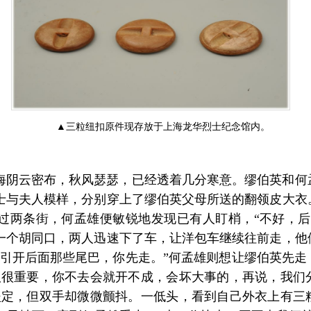
▲三粒纽扣原件现存放于上海龙华烈士纪念馆内。
，上海阴云密布，秋风瑟瑟，已经透着几分寒意。缪伯英和
士与夫人模样，分别穿上了缪伯英父母所送的翻领皮大衣
过两条街，何孟雄便敏锐地发现已有人盯梢，“不好，后
一个胡同口，两人迅速下了车，让洋包车继续往前走，他
去引开后面那些尾巴，你先走。”何孟雄则想让缪伯英先走
议很重要，你不去会就开不成，会坏大事的，再说，我们
坚定，但双手却微微颤抖。一低头，看到自己外衣上有三