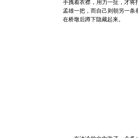
手拽着衣襟，用力一扯，才将
孟雄一把，而自己则朝另一条
在桥墩后蹲下隐藏起来。