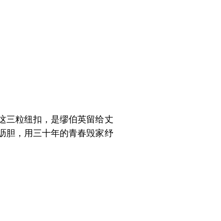
。这三粒纽扣，是缪伯英留给丈
沥胆，用三十年的青春毁家纾