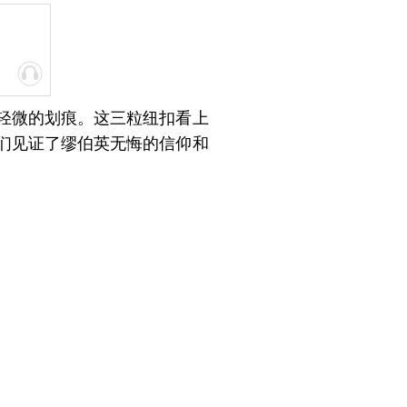
轻微的划痕。这三粒纽扣看上
们见证了缪伯英无悔的信仰和