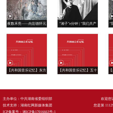
夜数禾蔸——向彭德怀元
“湘子”e分钟 | “我们共产
“
帅学调查研究
党人是用特殊材料制成的”
【共和国音乐记忆】东方
【共和国音乐记忆】五十
【
风来满眼春 ——《春天的
六种语言 汇成一句话
温
故事》
——《爱我中华》
主办单位：中共湖南省委组织部
欢迎您
技术支持：湖南红网新媒体集团
您是第
1112
ICP备案号：
湘ICP备17016663号-1