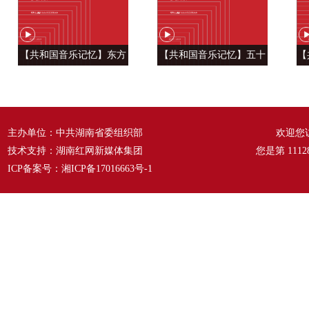
【共和国音乐记忆】东方
【共和国音乐记忆】五十
【
风来满眼春 ——《春天的
六种语言 汇成一句话
温
故事》
——《爱我中华》
主办单位：中共湖南省委组织部
欢迎您
技术支持：湖南红网新媒体集团
您是第
1112
ICP备案号：
湘ICP备17016663号-1