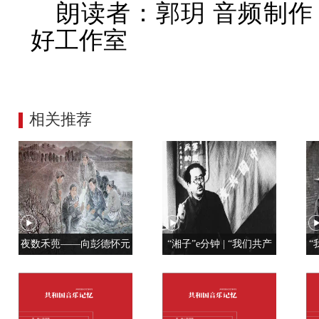
朗读者：郭玥 音频制
好工作室
相关推荐
夜数禾蔸——向彭德怀元
“湘子”e分钟 | “我们共产
“
帅学调查研究
党人是用特殊材料制成的”