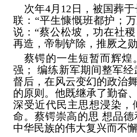
次年4月12日，被国葬
联：“平生慷慨班都护；万
说：“蔡公松坡，功在社稷
再造，帝制铲除，推厥之勋
蔡锷的一生短暂而辉煌
强； 编练新军期间整军
督后，在风云变幻的政治
的原则。他既继承了勤奋
深受近代民主思想浸染，
命。蔡锷崇高的思 想品
中华民族的伟大复兴而不