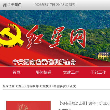
关于我们
2026年8月7日 20:08 星期五
首页
要闻快递
党建工作
干部工作
当前位置:
红星云
>
远程教育
>
红星悦听
>
红色故事汇
>正文
【湖湘英雄烈士谱】蔡锷：护国元