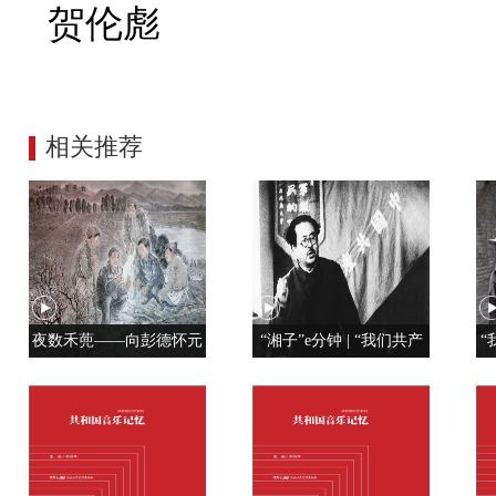
贺伦彪
相关推荐
夜数禾蔸——向彭德怀元
“湘子”e分钟 | “我们共产
“
帅学调查研究
党人是用特殊材料制成的”