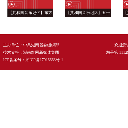
【共和国音乐记忆】东方
【共和国音乐记忆】五十
【
风来满眼春 ——《春天的
六种语言 汇成一句话
温
故事》
——《爱我中华》
主办单位：中共湖南省委组织部
欢迎您
技术支持：湖南红网新媒体集团
您是第
1112
ICP备案号：
湘ICP备17016663号-1