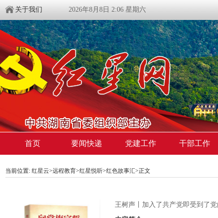
关于我们
2026年8月8日 2:06 星期六
首页
要闻快递
党建工作
干部工作
当前位置:
红星云
>
远程教育
>
红星悦听
>
红色故事汇
>正文
王树声丨加入了共产党即受到了党