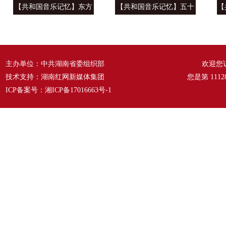
【共和国音乐记忆】东方
【共和国音乐记忆】五十
【
风来满眼春 ——《春天的
六种语言 汇成一句话
温
故事》
——《爱我中华》
主办单位：中共湖南省委组织部
欢迎您
技术支持：湖南红网新媒体集团
您是第
1112
ICP备案号：
湘ICP备17016663号-1