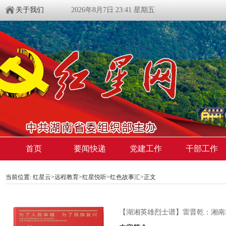
关于我们
2026年8月7日 23:41 星期五
首页
要闻快递
党建工作
干部工作
当前位置:
红星云
>
远程教育
>
红星悦听
>
红色故事汇
>正文
【湖湘英雄烈士谱】雷晋乾：湘南