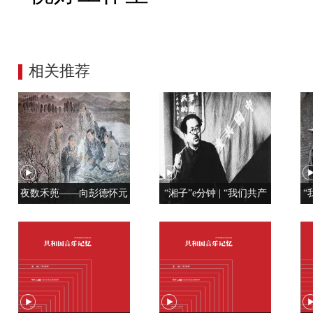
相关推荐
夜数禾蔸——向彭德怀元
“湘子”e分钟 | “我们共产
“
帅学调查研究
党人是用特殊材料制成的”