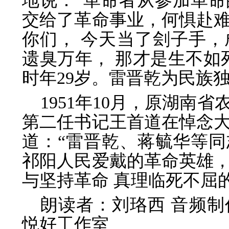
地说：“革命者从参加革
交给了革命事业，何惧赴
你们， 今天当了刽子手
遗臭万年， 那才是生不如
时年29岁。雷晋乾为民族
1951年10月，原湖南
第二任书记王首道在悼念
道：“雷晋乾、蒋毓华等同志
祁阳人民爱戴的革命英雄
与坚持革命 真理临死不屈
朗读者：刘珞西 音频
悦好工作室