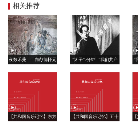
相关推荐
夜数禾蔸——向彭德怀元
“湘子”e分钟 | “我们共产
“
帅学调查研究
党人是用特殊材料制成的”
【共和国音乐记忆】东方
【共和国音乐记忆】五十
【
风来满眼春 ——《春天的
六种语言 汇成一句话
温
故事》
——《爱我中华》