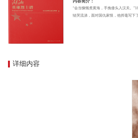
内容简介：
​“会当慷慨煮黄海，手挽倭头入汉关。”
恸哭流涕，面对国仇家恨，他挥毫写下
详细内容