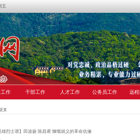
星期五
建工作
干部工作
人才工作
公务员工作
远程
>正文
英雄烈士谱】田波扬 陈昌甫 慷慨就义的革命伉俪