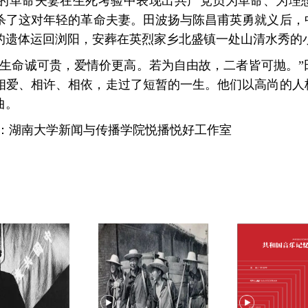
的革命夫妻在生死考验中表现出共产党员为革命、为理想视
枪杀了这对年轻的革命夫妻。田波扬与陈昌甫英勇就义后，
的遗体运回浏阳，安葬在英烈家乡北盛镇一处山清水秀的
“生命诚可贵，爱情价更高。若为自由故，二者皆可抛。”
相爱、相许、相依，走过了短暂的一生。他们以高尚的人
曲。
作：湖南大学新闻与传播学院悦播悦好工作室