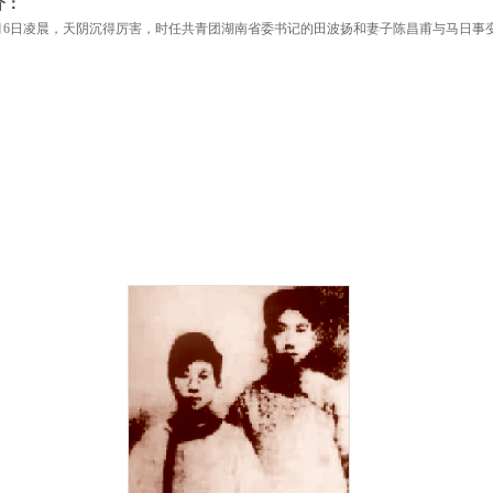
介：
年6月6日凌晨，天阴沉得厉害，时任共青团湖南省委书记的田波扬和妻子陈昌甫与马日