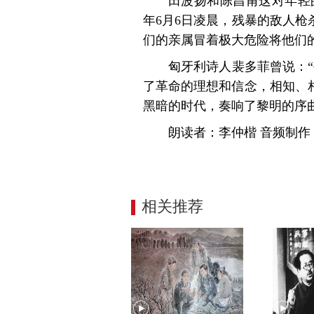
田波扬和陈昌甫这对年轻
年6月6日凌晨，残暴的敌人
们的亲属冒着极大危险将他们
匈牙利诗人裴多菲曾说：
了革命的理想和信念，相知、
黑暗的时代，奏响了黎明的序
朗读者：李仲楷 音频制
相关推荐