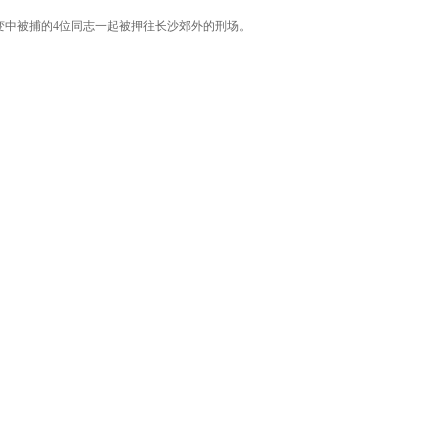
事变中被捕的4位同志一起被押往长沙郊外的刑场。