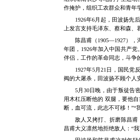
作掩护，组织工农群众和青年
1926年6月起，田波扬
上发言支持毛泽东、蔡和森、
陈昌甫（1905—1927
年团，1926年加入中国共产
伴侣，工作的革命同志，斗争
1927年5月21日，国
阀的大屠杀，田波扬不顾个人
5月30日晚，由于叛徒
用木杠压断他的 双腿，要他自
断，血可流，此志不可移！”“
敌人又拷打、折磨陈昌甫
昌甫大义凛然地拒绝敌人：“