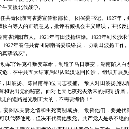
学生支援北伐战争。
先后任共青团湖南省委宣传部部长、 团省委书记。1927年
瞿秋白等人的正确意见，批评右倾机会主义错误，主张反
），湖南省浏阳市人。1921年与田波扬结婚。1923年到长
党。1927年春任共青团湖南省委联络员， 协助田波扬工作
的真挚战友”。
民党反动军官许克祥叛变革命，制造了马日事变，湖南陷入
安危，在中共五大结束后即从武汉返回长沙， 组织开展反
告密，田波扬、陈昌甫等8位同志被捕。 敌人对田波扬施
首和说出党的秘密。面对七天七夜死去活来的摧残 折磨
我走的道路是光明正大的，不需要悔悟！”
，妄图以夫妻之情和生死离别威胁、 动摇他们，要她代
我可以代替他死，但决不代替他叛党。共产党人是杀不绝的