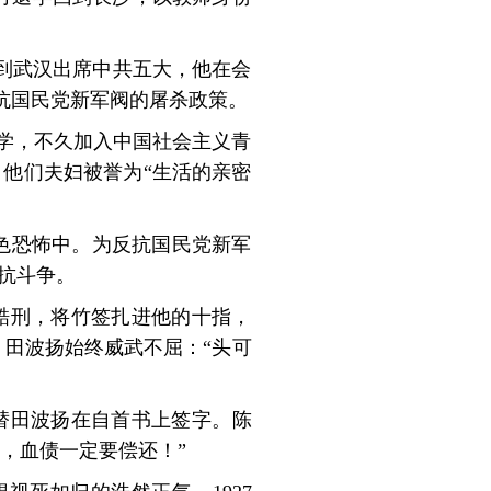
，到武汉出席中共五大，他在会
抗国民党新军阀的屠杀政策。
沙求学，不久加入中国社会主义青
。他们夫妇被誉为“生活的亲密
白色恐怖中。为反抗国民党新军
抗斗争。
以酷刑，将竹签扎进他的十指，
，田波扬始终威武不屈：“头可
替田波扬在自首书上签字。陈
，血债一定要偿还！”