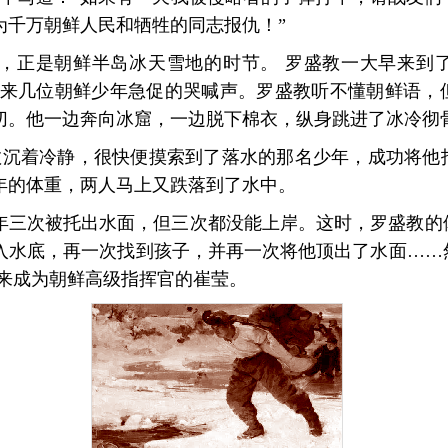
为千万朝鲜人民和牺牲的同志报仇！”
年伊始，正是朝鲜半岛冰天雪地的时节。 罗盛教一大早来
传来几位朝鲜少年急促的哭喊声。罗盛教听不懂朝鲜语，
切。他一边奔向冰窟，一边脱下棉衣，纵身跳进了冰冷彻
罗盛教沉着冷静，很快便摸索到了落水的那名少年，成功将
年的体重，两人马上又跌落到了水中。
年三次被托出水面，但三次都没能上岸。这时，罗盛教的
入水底，再一次找到孩子，并再一次将他顶出了水面……
后来成为朝鲜高级指挥官的崔莹。