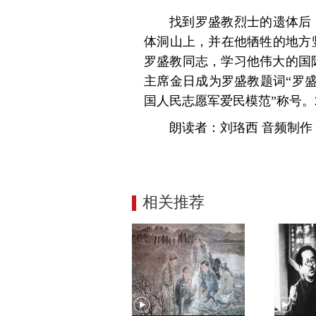
找到罗盛教烈士的遗体后
体洞山上，并在他牺牲的地方
罗盛教同志，学习他伟大的国际
主席金日成为罗盛教题词“罗
国人民志愿军爱民模范”称号。2
朗读者：刘珞西 音频制
相关推荐