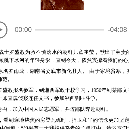
00:00
-04:08
军战士罗盛教为救不慎落水的朝鲜儿童崔莹，献出了宝贵
反顾跳下冰河的年轻身影，直到今天，依然震撼着我们的心
2），原名罗雨成，湖南省娄底市新化县人。 由于家境贫寒，
师范。
罗盛教报名参军，到湘西军政干校学习，1950年到某部
一师直属侦察连任文书，参加湘西剿匪斗争。
的号召，加入中国人民志愿军，并随部队奔赴朝鲜。
，看到遍地烧焦的房梁瓦砾时，捍卫和平的信念更加坚定
记中写道：“如果有一天我被侵略者的子弹打中，请战友们