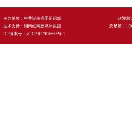
故事》
——《爱我中华》
主办单位：中共湖南省委组织部
欢迎您
技术支持：湖南红网新媒体集团
您是第
1112
ICP备案号：
湘ICP备17016663号-1