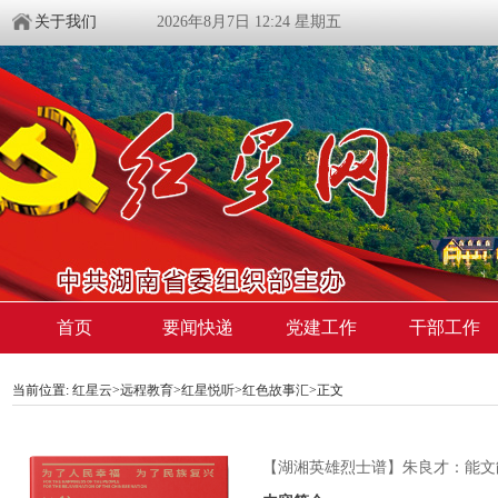
关于我们
2026年8月7日 12:24 星期五
首页
要闻快递
党建工作
干部工作
当前位置:
红星云
>
远程教育
>
红星悦听
>
红色故事汇
>正文
【湖湘英雄烈士谱】朱良才：能文