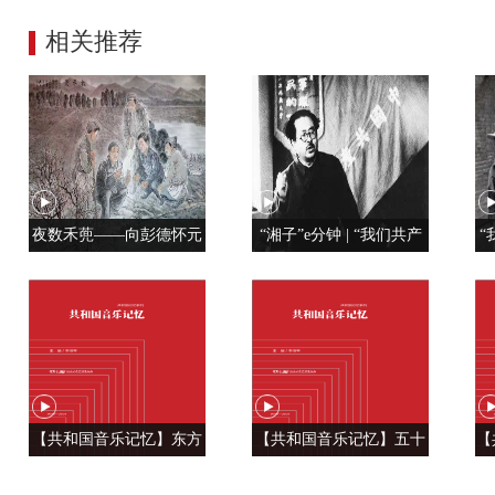
相关推荐
夜数禾蔸——向彭德怀元
“湘子”e分钟 | “我们共产
“
帅学调查研究
党人是用特殊材料制成的”
【共和国音乐记忆】东方
【共和国音乐记忆】五十
【
风来满眼春 ——《春天的
六种语言 汇成一句话
温