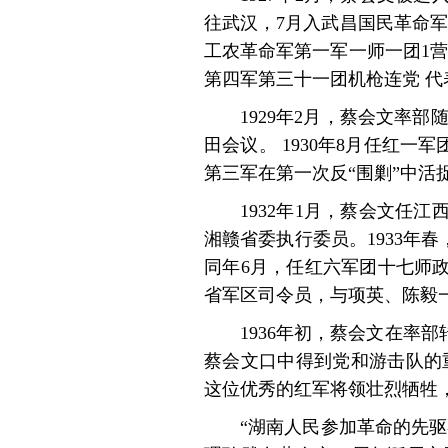
往武汉，7月入武昌国民革命军
工农革命军第一军一师一团1
第四军第三十一团机枪连党 
1929年2月，蔡会文率
田会议。 1930年8月任红
第三军在第一次反“围剿”中活
1932年1月，蔡会文任
湘赣省委执行委员。1933年
同年6月，任红六军团十七师政
省军区司令员，与项英、陈毅
1936年初，蔡会文在
蔡会文口中得到党和游击队的
这位优秀的红军将领壮烈牺牲，
“湖南人民参加革命的先