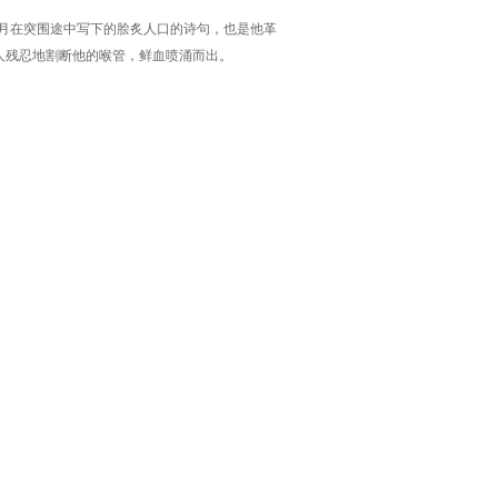
3月在突围途中写下的脍炙人口的诗句，也是他革
敌人残忍地割断他的喉管，鲜血喷涌而出。