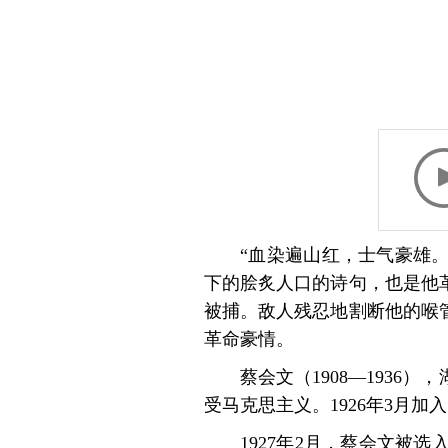
“血染遍山红，士气豪雄。
下的脍炙人口的诗句，也是他革
被捕。敌人残忍地割断他的喉
革命豪情。
蔡会文（1908—193
受马克思主义。1926年3月
1927年2月，蔡会文