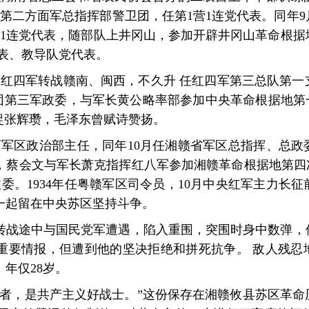
第二方面军总指挥部警卫团，任第1营1连党代表。同年
营1连党代表，随部队上井冈山，参加开辟井冈山革命根据
代表、教导队党代表。
部随红四军转战赣南、闽西，不久升 任红四军第三总队第一
一军团第三军政委，与军长黄公略率部参加中央革命根据地第
捉张辉瓒，毛泽东曾赋诗赞扬。
江西军区政治部主任，同年10月任湘赣省军区总指挥、总
春，蔡会文与军长萧克指挥红八军参加湘赣革命根据地第四
委。1934年任粤赣军区司令员，10月中央红军主力长
一起留在中央苏区坚持斗争。
率部转战途中与国民党军遭遇，陷入重围，突围时身中数弹
重要情报，但遭到他的坚决拒绝和拼死抗争。 敌人残忍
年仅28岁。
驱者，是共产主义好战士。”这份保存在湘赣攸县苏区革命