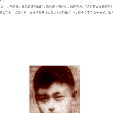
介：
山红，士气豪雄。餐风饮露志如虹，倦卧茅丛石作枕，若醉春风。”这是蔡会文1935年
真实写照。1936年初，在掩护部队冲出敌人包围的战斗中，蔡会文不幸负伤被捕。