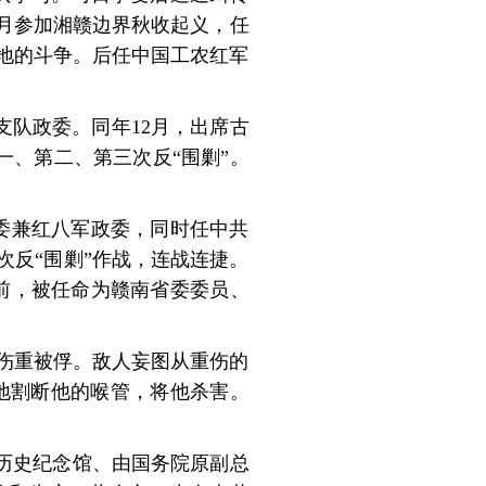
9月参加湘赣边界秋收起义，任
地的斗争。后任中国工农红军
支队政委。同年12月，出席古
一、第二、第三次反“围剿”。
政委兼红八军政委，同时任中共
次反“围剿”作战，连战连捷。
征前，被任命为赣南省委委员、
，伤重被俘。敌人妄图从重伤的
地割断他的喉管，将他杀害。
历史纪念馆、由国务院原副总