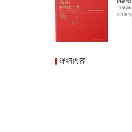
内容简
“血染遍
命生涯的
详细内容