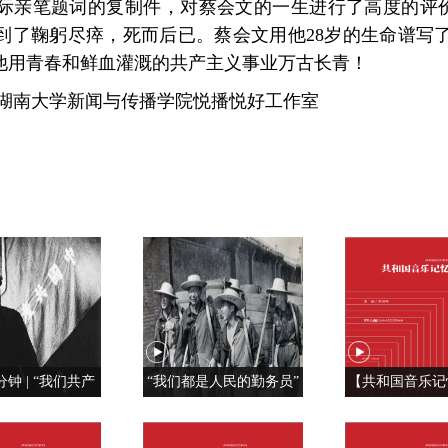
之际亲笔题词的复制件，对蔡会文的一生进行了高度的评
到了鞠躬尽瘁，死而后已。蔡会文用他28岁的生命谱写了
他用青春和鲜血灌溉的共产主义事业万古长青！
：湖南大学新闻与传播学院悦播悦好工作室
分钟 | “我们共产
“我们都是人民的勤务员”
【共和国音乐记
特殊材料制成的”
红旗， 我为你
《红旗飘