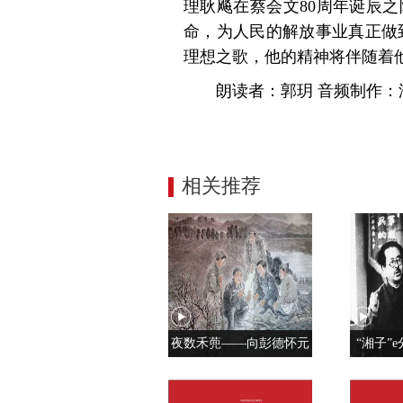
理耿飚在蔡会文80周年诞辰
命，为人民的解放事业真正做
理想之歌，他的精神将伴随着
朗读者：郭玥 音频制作
相关推荐
夜数禾蔸——向彭德怀元
“湘子”e
帅学调查研究
党人是用