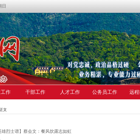
星期日
建工作
干部工作
人才工作
公务员工作
远程
>正文
英雄烈士谱】蔡会文：餐风饮露志如虹