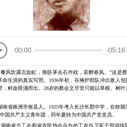
00:00
-05:16
餐风饮露志如虹，倦卧茅丛石作枕，若醉春风。”这是蔡会
命生涯的真实写照。1936年初，在掩护部队冲出敌人
管，鲜血喷涌而出。28岁的蔡会文尽管只能以草根、树叶
6），湖南省株洲市攸县人。1925年考入长沙长郡中学，在
加入中国共产主义青年团，同年夏转为中国共产党党员。
被选入湖南省总工会和省农民协会合办的工农自卫军干部训