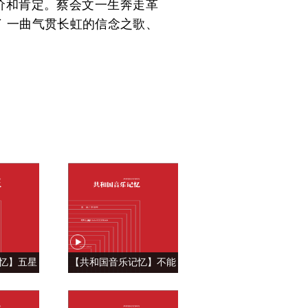
价和肯定。蔡会文一生奔走革
 一曲气贯长虹的信念之歌、
忆】五星
【共和国音乐记忆】不能
自豪 ——
忘怀的眷恋 ——《青藏高
飘》
原》