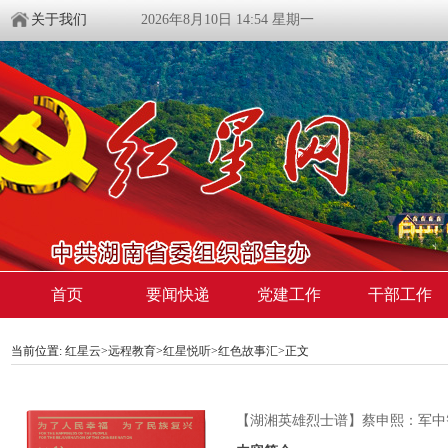
关于我们
2026年8月10日 14:54 星期一
首页
要闻快递
党建工作
干部工作
当前位置:
红星云
>
远程教育
>
红星悦听
>
红色故事汇
>正文
【湖湘英雄烈士谱】蔡申熙：军中