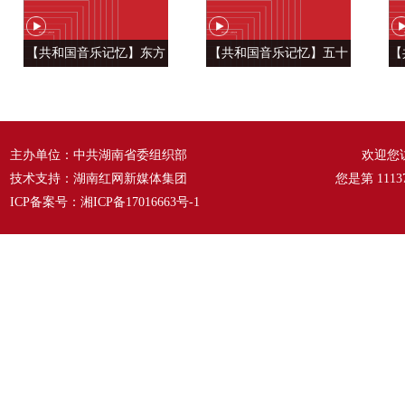
【共和国音乐记忆】东方
【共和国音乐记忆】五十
【
风来满眼春 ——《春天的
六种语言 汇成一句话
温
故事》
——《爱我中华》
主办单位：中共湖南省委组织部
欢迎您
技术支持：湖南红网新媒体集团
您是第
1113
ICP备案号：
湘ICP备17016663号-1