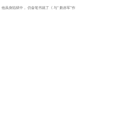
虽身陷狱中， 仍奋笔书就了《 与“ 剿赤军”作