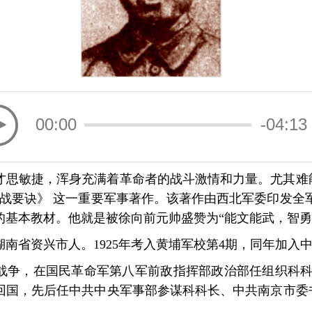
00:00
-04:13
才思敏捷，浑身充满着革命者的战斗激情和力量。尤其难
”作战要诀》 这一重要军事著作。该著作由西北军委印发全
的基本教材。他就是被徐向前元帅盛赞为“能文能武，智勇
），湖南省资兴市人。1925年考入黄埔军校第4期，同年加入
伐战争，在国民革命军第八军前敌指挥部政治部任组织科科长
冬回国，先后任中共中央军事部参谋科科长、中共南京市