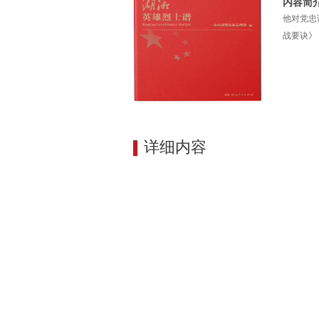
内容简
他对党忠
战要诀》
详细内容