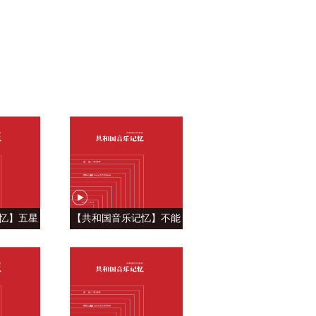
忆】五星
【共和国音乐记忆】不能
自豪 ——
忘怀的眷恋 ——《青藏高
飘》
原》