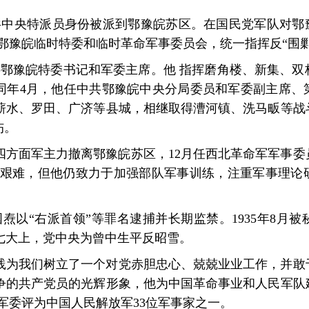
中共中央特派员身份被派到鄂豫皖苏区。在国民党军队对鄂
鄂豫皖临时特委和临时革命军事委员会，统一指挥反“围
中共鄂豫皖特委书记和军委主席。他 指挥磨角楼、新集、
。同年4月，他任中共鄂豫皖中央分局委员和军委副主席、
蕲水、罗田、广济等县城，相继取得漕河镇、洗马畈等战
伤。
随红四方面军主力撤离鄂豫皖苏区，12月任西北革命军军事
境艰难，但他仍致力于加强部队军事训练，注重军事理论
张国焘以“右派首领”等罪名逮捕并长期监禁。1935年8月
党的七大上，党中央为曾中生平反昭雪。
践为我们树立了一个对党赤胆忠心、兢兢业业工作，并敢
争的共产党员的光辉形象，他为中国革命事业和人民军队
央军委评为中国人民解放军33位军事家之一。