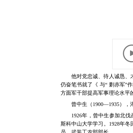
他对党忠诚、待人诚恳、
仍奋笔书就了《 与“ 剿赤军
方面军干部提高军事理论水平
曾中生（1900—1935
1926年，曾中生参加北
斯科中山大学学习。1928年
员、武装工农部部长。