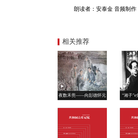
朗读者：安泰金 音频制
相关推荐
夜数禾蔸——向彭德怀元
“湘子”e
帅学调查研究
党人是用